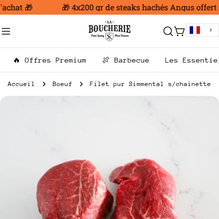
Aller
achat 🎁
🎁 4x200 gr de steaks hachés Angus offert d
au
contenu
Chariot
🔥 Offres Premium
🍖 Barbecue
Les Essentie
Accueil
Boeuf
Filet pur Simmental s/chainette
Passer
aux
informations
sur
le
produit
Ouvrir le média 0 en mode modal