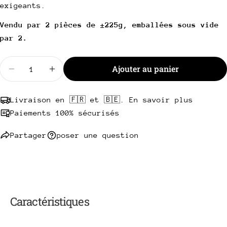
exigeants.
téléphone
Copie
Partager
Votre
Vendu par 2 pièces de ±225g, emballées sous vide
Partager
Partager
Épingler
message
par 2.
sur
sur
sur
Facebook
X
Pinterest
Quantité
Ajouter au panier
Diminuer la quantité pour Filet pur Simmental s/c
Les champs marqués * sont obligatoires.
Augmenter la quantité pour Filet pur Si
Envoyer une question
Livraison en 🇫🇷 et 🇧🇪. En savoir plus
Paiements 100% sécurisés
Partager
poser une question
Caractéristiques