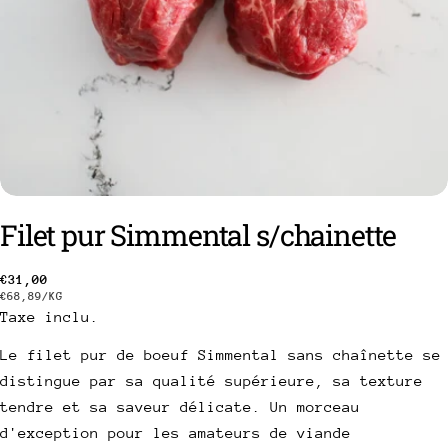
Filet pur Simmental s/chainette
Prix
€31,00
poser une question
PRIX
PAR
€68,89
/
KG
Taxe inclu.
habituel
UNITAIRE
Votre
nom
Le filet pur de boeuf Simmental sans chaînette se
distingue par sa qualité supérieure, sa texture
Votre
email
tendre et sa saveur délicate. Un morceau
Partager ce produit
d'exception pour les amateurs de viande
Votre