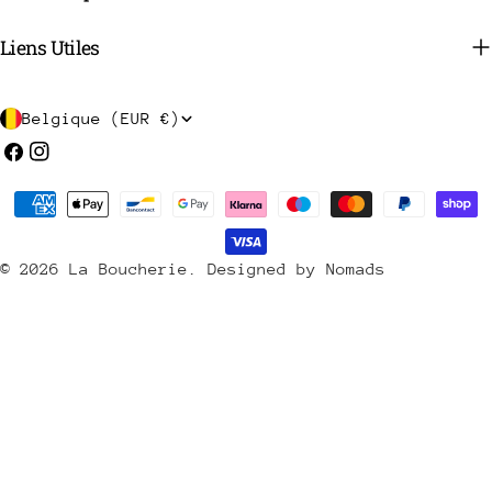
Liens Utiles
P
Belgique (EUR €)
a
Facebook
Instagram
y
Méthodes
s
de
/
payement
© 2026
La Boucherie
.
Designed by Nomads
r
é
g
i
o
n