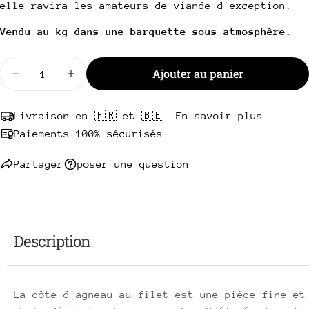
Copie
elle ravira les amateurs de viande d'exception.
Partager
Votre
Vendu au kg dans une barquette sous atmosphère.
Partager
Partager
Épingler
message
sur
sur
sur
Facebook
X
Pinterest
Quantité
Ajouter au panier
Diminuer la quantité pour Côte d&#39;agneau au fil
Augmenter la quantité pour Côte d&#39;ag
Les champs marqués * sont obligatoires.
Livraison en 🇫🇷 et 🇧🇪. En savoir plus
Envoyer une question
Paiements 100% sécurisés
Partager
poser une question
Description
La côte d'agneau au filet est une pièce fine et