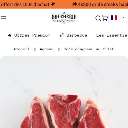
Aller
fert dès 100€ d'achat 🎁
🎁 4x200 gr de steaks haché
au
contenu
Chariot
🔥 Offres Premium
🍖 Barbecue
Les Essentie
Accueil
Agneau
Côte d'agneau au filet
Passer
aux
informations
sur
le
produit
Ouvrir le média 0 en mode modal