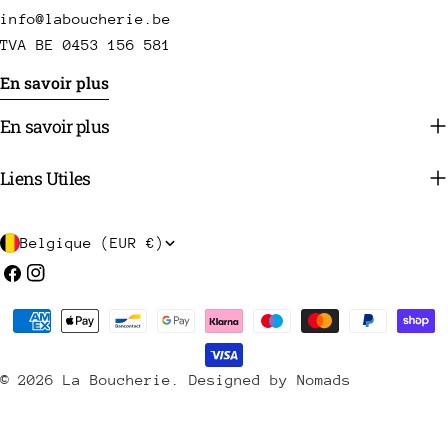
info@laboucherie.be
TVA BE 0453 156 581
En savoir plus
En savoir plus
Liens Utiles
P
Belgique (EUR €)
a
Facebook
Instagram
y
Méthodes
s
de
/
payement
© 2026
La Boucherie
.
Designed by Nomads
r
é