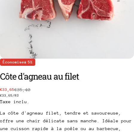
Économisez
5%
Côte d'agneau au filet
poser une question
€35,40
€33,65
Prix
Prix
Votre
PRIX
PAR
€33,65
/
KG
nom
Taxe inclu.
de
habituel
UNITAIRE
vente
Votre
La côte d'agneau filet, tendre et savoureuse,
email
offre une chair délicate sans manche. Idéale pour
Partager ce produit
Votre
une cuisson rapide à la poêle ou au barbecue,
téléphone