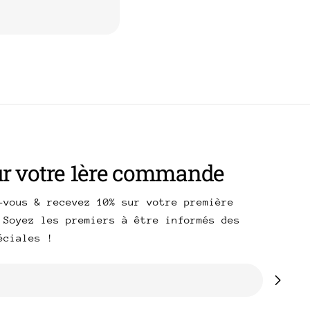
uel
RE
ur votre 1ère commande
-vous & recevez 10% sur votre première
 Soyez les premiers à être informés des
péciales !