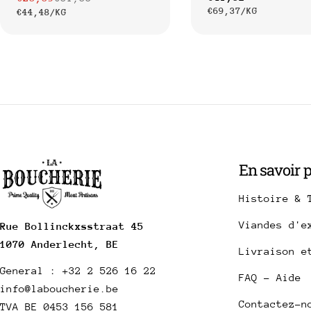
Prix
Prix
PRIX
PAR
€69,37
/
KG
PRIX
PAR
€44,48
/
KG
habituel
UNITAIRE
de
habituel
UNITAIRE
vente
En savoir 
Histoire & 
Viandes d'e
Rue Bollinckxsstraat 45
1070 Anderlecht, BE
Livraison e
General : +32 2 526 16 22
FAQ - Aide
info@laboucherie.be
Contactez-n
TVA BE 0453 156 581