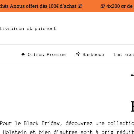
Aller
s Angus offert dès 100€ d'achat 🎁
🎁 4x200 gr de st
au
contenu
Livraison et paiement
🔥 Offres Premium
🍖 Barbecue
Les Ess
A
Pour le Black Friday, découvrez une collecti
Holstein et bien d’autres sont à prix rédui