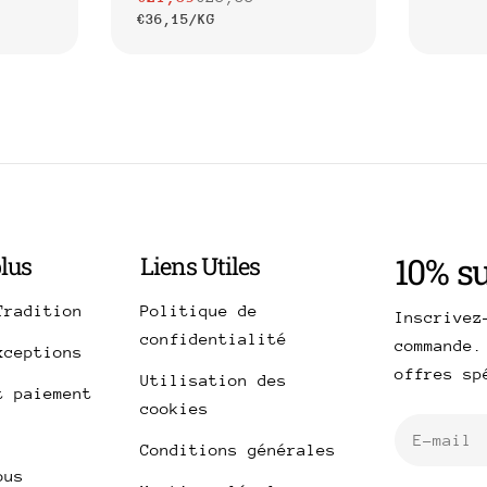
Prix
Prix
PRIX
PAR
€36,15
/
KG
de
habit
UNITAI
vente
de
habituel
UNITAIRE
vente
10% s
plus
Liens Utiles
Tradition
Politique de
Inscrivez
confidentialité
commande.
xceptions
offres s
Utilisation des
t paiement
cookies
E-
Conditions générales
mail
ous