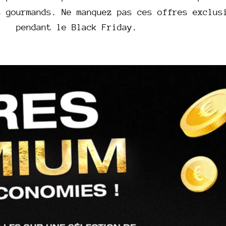
l
s gourmands. Ne manquez pas ces offres exclus
pendant le Black Friday.
l
e
c
t
i
o
n