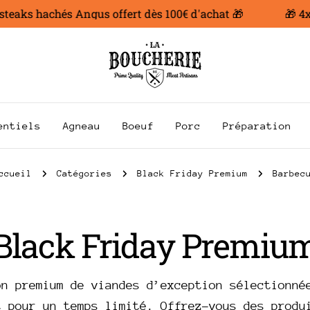
eaks hachés Angus offert dès 100€ d'achat 🎁
🎁 4x20
entiels
Agneau
Boeuf
Porc
Préparation
ccueil
Catégories
Black Friday Premium
Barbec
C
Black Friday Premiu
o
on premium de viandes d’exception sélectionné
t pour un temps limité. Offrez-vous des produ