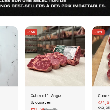
-15%
-10%
Cuberoll Angus
Cuber
Uruguayen
€26,0
Prix
Prix
PRIX
€43,3
€21,69
€25,35