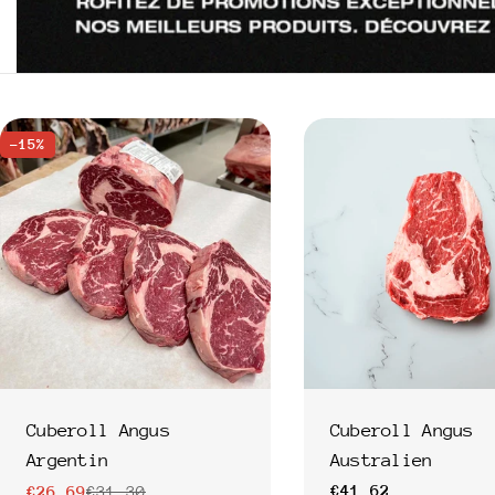
:
-15%
Cuberoll Angus
Cuberoll Angus
Argentin
Australien
Prix
€41,62
€26,69
€31,30