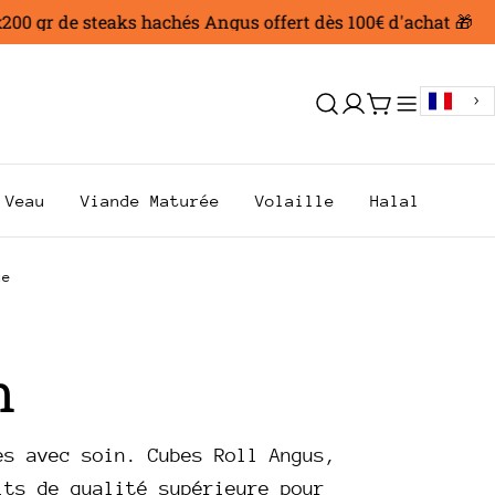
0 gr de steaks hachés Angus offert dès 100€ d'achat 🎁
Se
Chariot
connecter
Veau
Viande Maturée
Volaille
Halal
ue
m
es avec soin. Cubes Roll Angus,
its de qualité supérieure pour