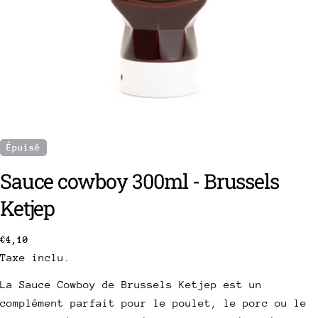
Épuisé
Sauce cowboy 300ml - Brussels
Ketjep
Prix
€4,10
poser une question
Taxe inclu.
habituel
Votre
La Sauce Cowboy de Brussels Ketjep est un
nom
complément parfait pour le poulet, le porc ou le
Votre