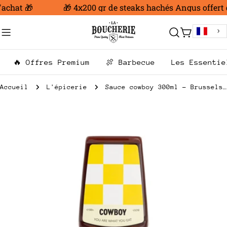
Aller
achat 🎁
🎁 4x200 gr de steaks hachés Angus offert d
au
contenu
Chariot
🔥 Offres Premium
🍖 Barbecue
Les Essentie
Accueil
L'épicerie
Sauce cowboy 300ml - Brussels Ketjep
Passer
aux
informations
sur
le
produit
Ouvrir le média 0 en mode modal