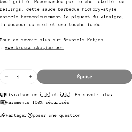
bœuf grillé. Recommandée par le chef étoilé Luc
email
Bellings, cette sauce barbecue hickory-style
Partager ce produit
Votre
associe harmonieusement le piquant du vinaigre,
téléphone
Copie
la douceur du miel et une touche fumée.
Partager
Votre
Partager
Partager
Épingler
message
Pour en savoir plus sur Brussels Ketjep
sur
sur
sur
:
www.brusselsketjep.com
Facebook
X
Pinterest
Les champs marqués * sont obligatoires.
Quantité
Envoyer une question
Épuisé
Diminuer la quantité pour Sauce cowboy 300ml - B
Augmenter la quantité pour Sauce cowboy
Livraison en 🇫🇷 et 🇧🇪. En savoir plus
Paiements 100% sécurisés
Partager
poser une question