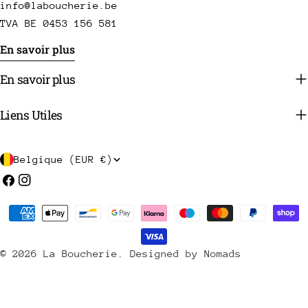
info@laboucherie.be
TVA BE 0453 156 581
En savoir plus
En savoir plus
Liens Utiles
P
Belgique (EUR €)
a
Facebook
Instagram
y
Méthodes
s
de
/
payement
© 2026
La Boucherie
.
Designed by Nomads
r
é