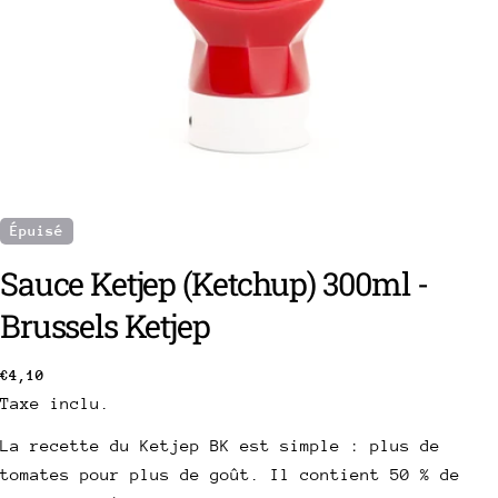
Épuisé
Sauce Ketjep (Ketchup) 300ml -
Brussels Ketjep
poser une question
Prix
€4,10
Taxe inclu.
Votre
habituel
nom
La recette du Ketjep BK est simple : plus de
Votre
tomates pour plus de goût. Il contient 50 % de
email