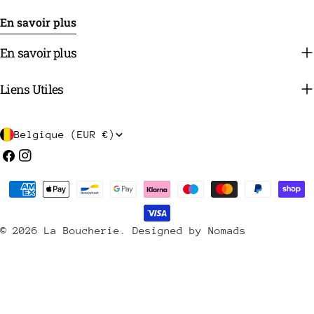
En savoir plus
En savoir plus
Liens Utiles
P
Belgique (EUR €)
a
Facebook
Instagram
y
Méthodes
s
de
/
payement
© 2026
La Boucherie
.
Designed by Nomads
r
é
g