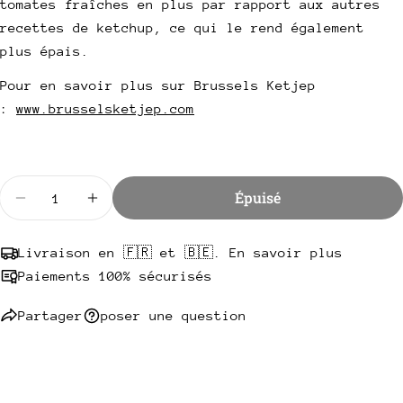
tomates fraîches en plus par rapport aux autres
Partager ce produit
recettes de ketchup, ce qui le rend également
Votre
téléphone
plus épais.
Copie
Partager
Votre
Pour en savoir plus sur Brussels Ketjep
Partager
Partager
Épingler
message
:
www.brusselsketjep.com
sur
sur
sur
Facebook
X
Pinterest
Les champs marqués * sont obligatoires.
Quantité
Épuisé
Envoyer une question
Diminuer la quantité pour Sauce Ketjep (Ketchup) 
Augmenter la quantité pour Sauce Ketjep 
Livraison en 🇫🇷 et 🇧🇪. En savoir plus
Paiements 100% sécurisés
Partager
poser une question