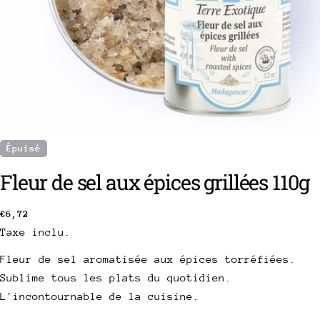
Épuisé
Fleur de sel aux épices grillées 110g
poser une question
Votre
Prix
€6,72
nom
Taxe inclu.
habituel
Votre
Fleur de sel aromatisée aux épices torréfiées.
email
Sublime tous les plats du quotidien.
Partager ce produit
Votre
L'incontournable de la cuisine.
téléphone
Copie
Partager