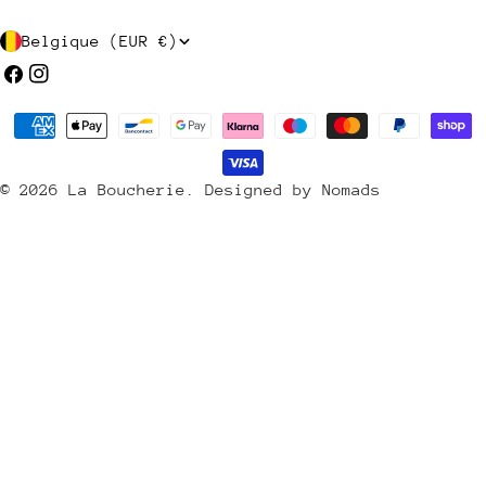
P
Belgique (EUR €)
a
Facebook
Instagram
y
Méthodes
s
de
/
payement
© 2026
La Boucherie
.
Designed by Nomads
r
é
g
i
o
n