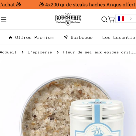
Aller
achat 🎁
🎁 4x200 gr de steaks hachés Angus offert d
au
contenu
Chariot
🔥 Offres Premium
🍖 Barbecue
Les Essentie
Accueil
L'épicerie
Fleur de sel aux épices grillées 110g
Passer
aux
informations
sur
le
produit
Ouvrir le média 0 en mode modal