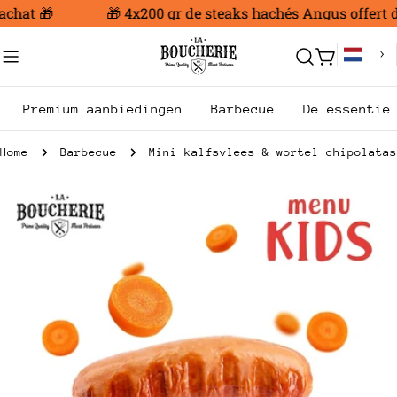
Ga
chat 🎁
🎁 4x200 gr de steaks hachés Angus offert dè
naar
inhoud
Trolley
Premium aanbiedingen
Barbecue
De essentie
Home
Barbecue
Mini kalfsvlees & wortel chipolatas
Ga
naar
productinformatie
Open media 0 in modale modus