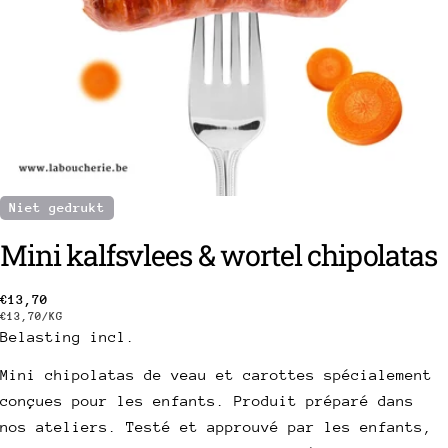
Niet gedrukt
Mini kalfsvlees & wortel chipolatas
een vraag stellen
Gebruikelijke
€13,70
Uw
PRIJS
PER
€13,70
/
KG
prijs
PER
naam
Belasting incl.
EENHEID
Uw
Mini chipolatas de veau et carottes spécialement
e-
conçues pour les enfants. Produit préparé dans
mail
Deel dit product
Uw
nos ateliers. Testé et approuvé par les enfants,
telefoon