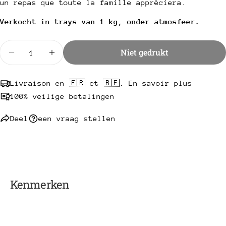
Kopie
un repas que toute la famille appréciera.
Deel
Uw
Verkocht in trays van 1 kg, onder atmosfeer.
Deel
Delen
Pin
bericht
op
op
op
Facebook
X
Pinterest
Hoeveelheid
Niet gedrukt
Verminder hoeveelheid voor Mini kalfsvlees & wor
Verhoog hoeveelheid voor Mini kalfsvlee
Velden met een * zijn verplicht.
Livraison en 🇫🇷 et 🇧🇪. En savoir plus
Stuur een vraag
100% veilige betalingen
Deel
een vraag stellen
Kenmerken