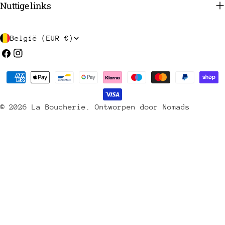
Nuttige links
L
België (EUR €)
a
Facebook
Instagram
n
Betaalmethoden
d
/
© 2026
La Boucherie
.
Ontworpen door Nomads
r
e
g
i
o