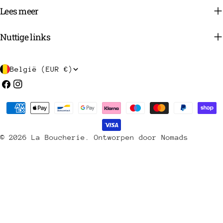
Lees meer
Nuttige links
L
België (EUR €)
a
Facebook
Instagram
n
Betaalmethoden
d
/
© 2026
La Boucherie
.
Ontworpen door Nomads
r
e
g
i
o