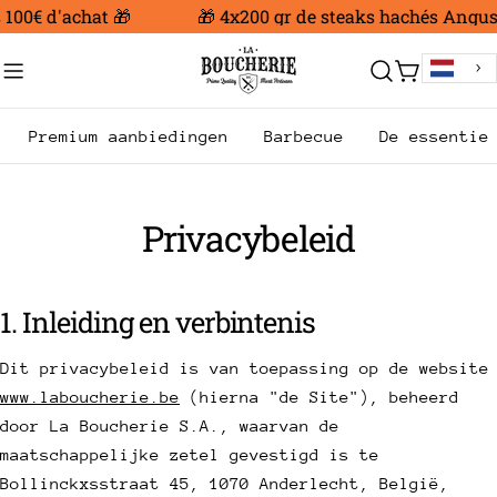
Ga
 d'achat 🎁
🎁 4x200 gr de steaks hachés Angus offer
naar
inhoud
Trolley
Premium aanbiedingen
Barbecue
De essentie
Privacybeleid
1. Inleiding en verbintenis
Dit privacybeleid is van toepassing op de website
www.laboucherie.be
(hierna "de Site"), beheerd
door La Boucherie S.A., waarvan de
maatschappelijke zetel gevestigd is te
Bollinckxsstraat 45, 1070 Anderlecht, België,