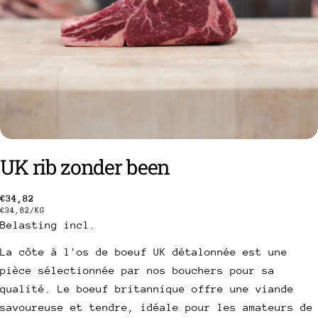
UK rib zonder been
een vraag stellen
Gebruikelijke
€34,82
PRIJS
PER
€34,82
/
KG
prijs
PER
Belasting incl.
Uw
EENHEID
naam
La côte à l'os de boeuf UK détalonnée est une
Uw
pièce sélectionnée par nos bouchers pour sa
e-
qualité. Le boeuf britannique offre une viande
mail
Deel dit product
Uw
savoureuse et tendre, idéale pour les amateurs de
telefoon