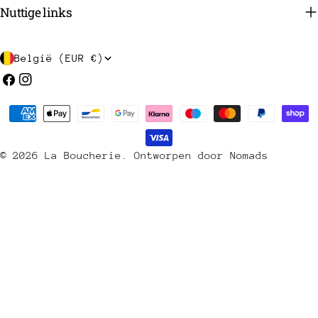
Nuttige links
L
België (EUR €)
a
Facebook
Instagram
n
Betaalmethoden
d
/
© 2026
La Boucherie
.
Ontworpen door Nomads
r
e
g
i
o