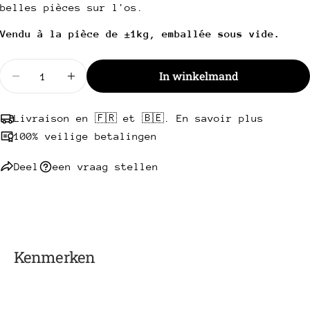
Kopie
belles pièces sur l'os.
Deel
Uw
Vendu à la pièce de ±1kg, emballée sous vide.
Deel
Delen
Pin
bericht
op
op
op
Facebook
X
Pinterest
Hoeveelheid
In winkelmand
Verminder de hoeveelheid voor de UK Beef Bone 
De hoeveelheid voor Côte à l'os de boeu
Velden met een * zijn verplicht.
Livraison en 🇫🇷 et 🇧🇪. En savoir plus
Stuur een vraag
100% veilige betalingen
Deel
een vraag stellen
Kenmerken