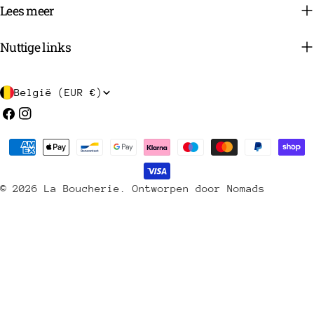
Lees meer
Nuttige links
L
België (EUR €)
a
Facebook
Instagram
n
Betaalmethoden
d
/
© 2026
La Boucherie
.
Ontworpen door Nomads
r
e
g
i
o