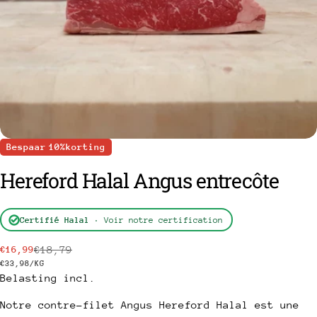
Bespaar
10%
korting
Hereford Halal Angus entrecôte
een vraag stellen
Certifié Halal
· Voir notre certification
Uw
€18,79
€16,99
Verkoopprijs
Normale
naam
PRIJS
PER
€33,98
/
KG
prijs
PER
Belasting incl.
Uw
EENHEID
e-
Notre contre-filet Angus Hereford Halal est une
mail
Deel dit product