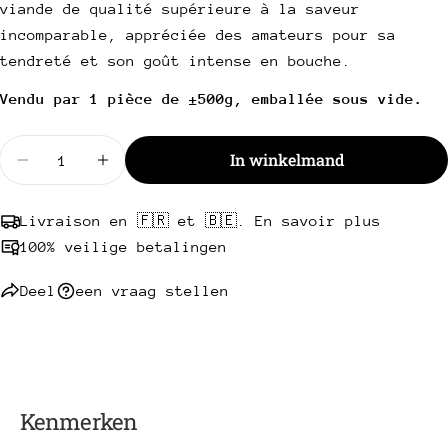
Uw
viande de qualité supérieure à la saveur
telefoon
Kopie
incomparable, appréciée des amateurs pour sa
Deel
Uw
tendreté et son goût intense en bouche.
Deel
Delen
Pin
bericht
op
op
op
Vendu par 1 pièce de ±500g, emballée sous vide.
Facebook
X
Pinterest
Hoeveelheid
In winkelmand
Velden met een * zijn verplicht.
Hoeveelheid verminderen voor Hereford Halal Ang
Hoeveelheid verhogen voor Hereford Hala
Stuur een vraag
Livraison en 🇫🇷 et 🇧🇪. En savoir plus
100% veilige betalingen
Deel
een vraag stellen
Kenmerken