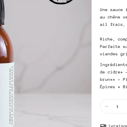
de
habitue
Une sauce 
au chêne v
vente
ail frais,
Riche, com
Parfaite s
viandes gr
Ingrédient
de cidre* 
brun** - P
Épices * B
Quantité
Diminue
Livraiso