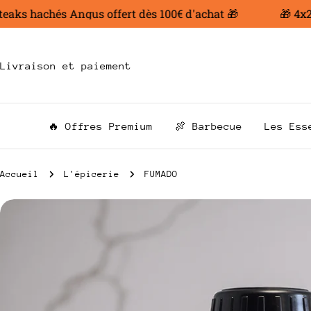
Aller
s hachés Angus offert dès 100€ d'achat 🎁
🎁 4x200 g
au
contenu
Livraison et paiement
🔥 Offres Premium
🍖 Barbecue
Les Ess
Accueil
L'épicerie
FUMADO
Passer
aux
informations
sur
le
produit