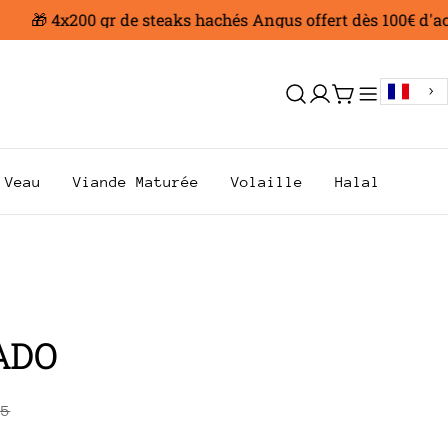
🎁 4x200 gr de steaks hachés Angus offert dès 100€ d'achat 
Se
Chariot
connecter
Veau
Viande Maturée
Volaille
Halal
ADO
65
.