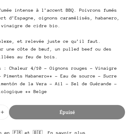
l
fumée intense à l’accent BBQ. Poivrons fumés
ert d’Espagne, oignons caramélisés, habanero,
 vinaigre de cidre bio.
plexe, et relevée juste ce qu’il faut.
ur une côte de bœuf, un pulled beef ou des
illées au feu de bois.
s : Chaleur 4/10 - Oignons rouges - Vinaigre
- Piments Habanero** - Eau de source - Sucre
imentón de la Vera - Ail - Sel de Guérande -
iologique ** Belge
Épuisé
r la quantité pour FUMADO
Augmenter la quantité pour FUMADO
poser une question
n en 🇫🇷 et 🇧🇪. En savoir plus