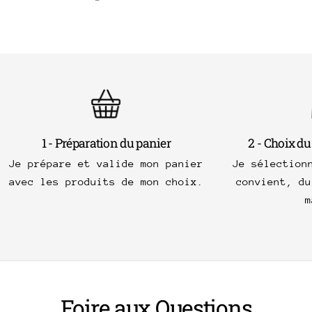
1 - Préparation du panier
2 - Choix du
Je prépare et valide mon panier
Je sélection
avec les produits de mon choix.
convient, du
m
Foire aux Questions