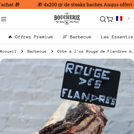
Aller
achat 🎁
🎁 4x200 gr de steaks hachés Angus offert dè
au
contenu
Chariot
🔥 Offres Premium
🍖 Barbecue
Les Essentie
Accueil
Barbecue
Côte à l'os Rouge de Flandres maturée 4 à 6 semaines
Passer
aux
informations
sur
le
produit
Ouvrir le média 0 en mode modal