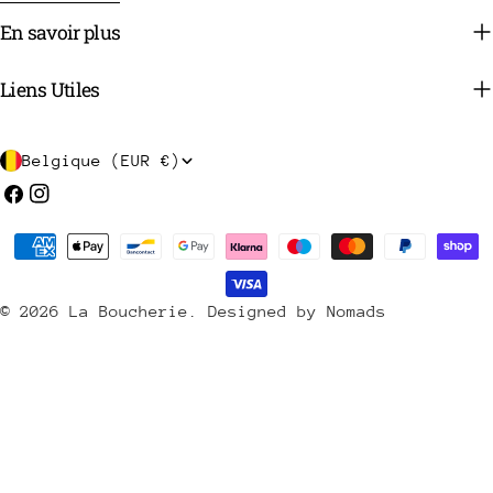
En savoir plus
Liens Utiles
P
Belgique (EUR €)
a
Facebook
Instagram
y
Méthodes
s
de
/
payement
© 2026
La Boucherie
.
Designed by Nomads
r
é
g
i
o