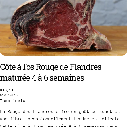
Côte à l'os Rouge de Flandres
maturée 4 à 6 semaines
poser une question
Prix
€48,14
PRIX
PAR
€40,12
/
KG
Votre
Taxe inclu.
habituel
UNITAIRE
nom
La Rouge des Flandres offre un goût puissant et
Votre
une fibre exceptionnellement tendre et délicate.
email
Cette côte à l'os, maturée 4 à 6 semaines dans
Partager ce produit