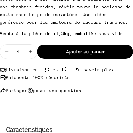
Votre
nos chambres froides, révèle toute la noblesse de
téléphone
Copie
cette race belge de caractère. Une pièce
Partager
Votre
généreuse pour les amateurs de saveurs franches.
Partager
Partager
Épingler
message
sur
sur
sur
Vendu à la pièce de ±1,2kg, emballée sous vide.
Facebook
X
Pinterest
Quantité
Les champs marqués * sont obligatoires.
Ajouter au panier
Diminuer la quantité pour Côte à l&#39;os Rouge d
Augmenter la quantité pour Côte à l&#39
Envoyer une question
Livraison en 🇫🇷 et 🇧🇪. En savoir plus
Paiements 100% sécurisés
Partager
poser une question
Caractéristiques