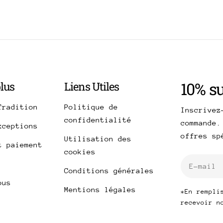
10% s
plus
Liens Utiles
Tradition
Politique de
Inscrivez
confidentialité
commande.
xceptions
offres s
Utilisation des
t paiement
cookies
E-
Conditions générales
mail
ous
Mentions légales
*En rempli
recevoir n