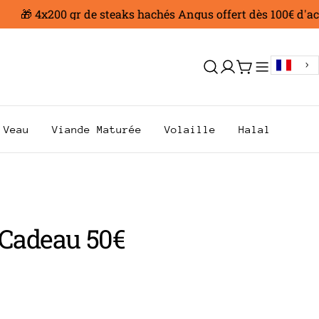
🎁 4x200 gr de steaks hachés Angus offert dès 100€ d'acha
Se
Chariot
connecter
Veau
Viande Maturée
Volaille
Halal
 Cadeau 50€
.