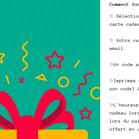
habitue
Comment fo
✨ Sélectio
carte cade
✨ Votre ca
email.
✨Un code a
✨Imprimez 
son code) 
✨L'heureux
cadeau lor
lors du pa
offert en 