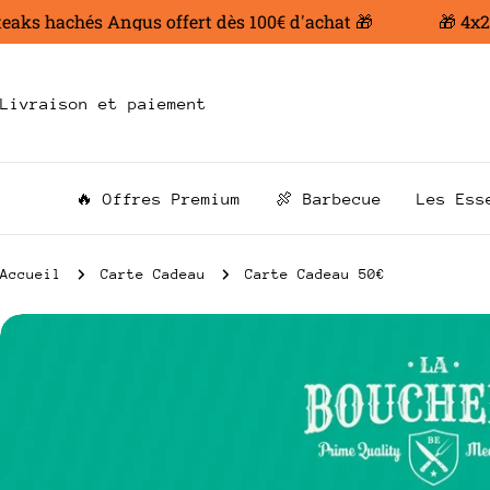
Aller
aks hachés Angus offert dès 100€ d'achat 🎁
🎁 4x200
au
contenu
Livraison et paiement
🔥 Offres Premium
🍖 Barbecue
Les Ess
Accueil
Carte Cadeau
Carte Cadeau 50€
Passer
aux
informations
sur
le
produit