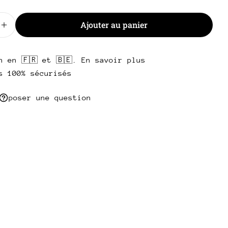
Ajouter au panier
 la quantité pour Carte Cadeau 50€
Augmenter la quantité pour Carte Cadeau 50€
n en 🇫🇷 et 🇧🇪. En savoir plus
s 100% sécurisés
poser une question