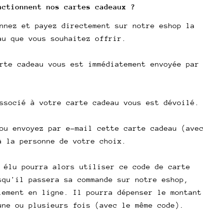
l
nctionnent
nos cartes cadeaux ?
nnez et payez directement sur notre eshop la
poser une question
au que vous souhaitez offrir.
Votre
rte cadeau vous est immédiatement envoyée par
nom
Votre
email
ssocié à votre carte cadeau vous est dévoilé.
Partager ce produit
Votre
téléphone
Copie
ou envoyez par e-mail cette carte cadeau (avec
Partager
Votre
à la personne de votre choix.
Partager
Partager
Épingler
message
sur
sur
sur
Facebook
X
Pinterest
 élu pourra alors utiliser ce code de carte
squ'il passera sa commande sur notre eshop,
Les champs marqués * sont obligatoires.
iement en ligne. Il pourra dépenser le montant
une ou plusieurs fois (avec le même code).
Envoyer une question