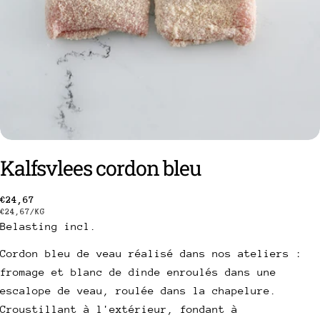
Kalfsvlees cordon bleu
Gebruikelijke
€24,67
een vraag stellen
PRIJS
PER
€24,67
/
KG
prijs
PER
Belasting incl.
EENHEID
Uw
naam
Cordon bleu de veau réalisé dans nos ateliers :
fromage et blanc de dinde enroulés dans une
Uw
e-
escalope de veau, roulée dans la chapelure.
mail
Deel dit product
Croustillant à l'extérieur, fondant à
Uw