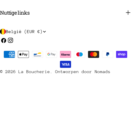
Nuttige links
L
België (EUR €)
a
Facebook
Instagram
n
Betaalmethoden
d
/
© 2026
La Boucherie
.
Ontworpen door Nomads
r
e
g
i
o