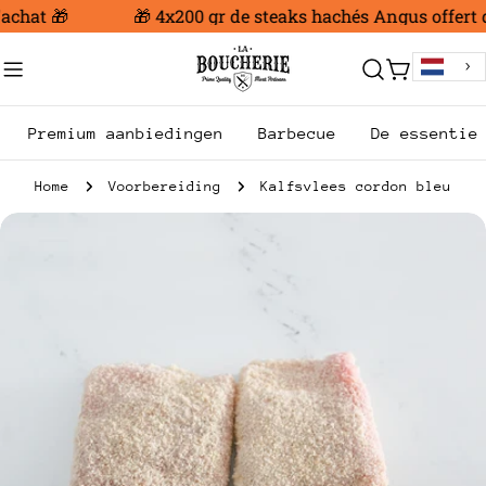
Ga
achat 🎁
🎁 4x200 gr de steaks hachés Angus offert dè
naar
inhoud
Trolley
Premium aanbiedingen
Barbecue
De essentie
Home
Voorbereiding
Kalfsvlees cordon bleu
Ga
naar
productinformatie
Open media 0 in modale modus