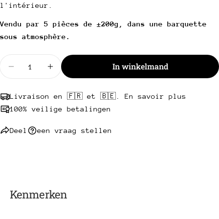
l'intérieur.
telefoon
Kopie
Deel
Uw
Vendu par 5 pièces de ±200g, dans une barquette
Deel
Delen
Pin
bericht
sous atmosphère.
op
op
op
Facebook
X
Pinterest
Hoeveelheid
In winkelmand
Verminder hoeveelheid voor Kalfsvlees Cordon Bl
Velden met een * zijn verplicht.
Verhoog hoeveelheid voor Kalfsvlees Co
Stuur een vraag
Livraison en 🇫🇷 et 🇧🇪. En savoir plus
100% veilige betalingen
Deel
een vraag stellen
Kenmerken