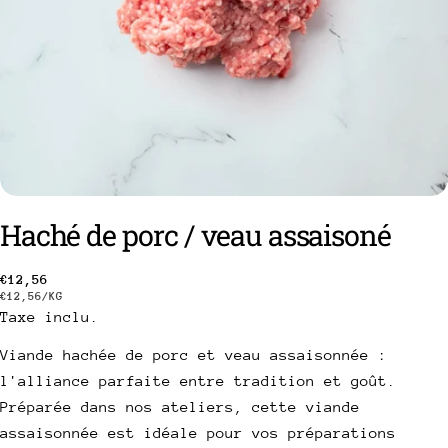
Haché de porc / veau assaisoné
Prix
€12,56
PRIX
PAR
€12,56
/
KG
poser une question
Taxe inclu.
habituel
UNITAIRE
Viande hachée de porc et veau assaisonnée :
Votre
nom
l'alliance parfaite entre tradition et goût.
Préparée dans nos ateliers, cette viande
Votre
email
assaisonnée est idéale pour vos préparations