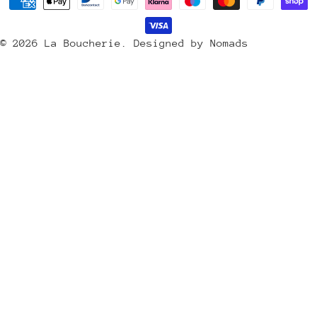
Méthodes
s
de
/
payement
© 2026
La Boucherie
.
Designed by Nomads
r
é
g
i
o
n