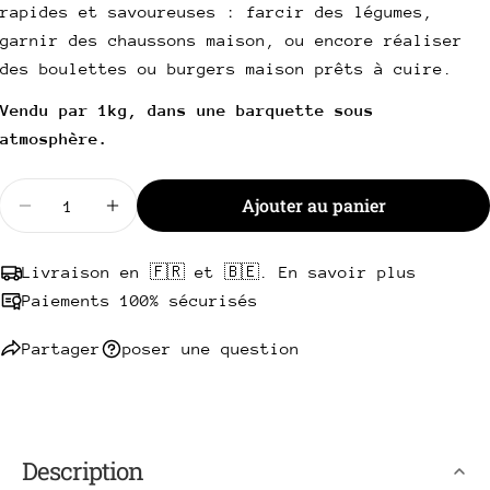
Partager ce produit
rapides et savoureuses : farcir des légumes,
Votre
garnir des chaussons maison, ou encore réaliser
téléphone
Copie
Partager
des boulettes ou burgers maison prêts à cuire.
Votre
Partager
Partager
Épingler
message
Vendu par 1kg, dans une barquette sous
sur
sur
sur
atmosphère.
Facebook
X
Pinterest
Les champs marqués * sont obligatoires.
Quantité
Ajouter au panier
Diminuer la quantité pour Haché de porc / veau as
Augmenter la quantité pour Haché de por
Envoyer une question
Livraison en 🇫🇷 et 🇧🇪. En savoir plus
Paiements 100% sécurisés
Partager
poser une question
Description