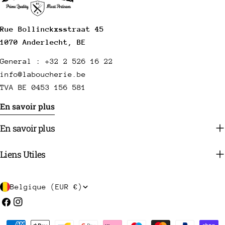
Rue Bollinckxsstraat 45
1070 Anderlecht, BE
General : +32 2 526 16 22
info@laboucherie.be
TVA BE 0453 156 581
En savoir plus
En savoir plus
Liens Utiles
P
Belgique (EUR €)
a
Facebook
Instagram
y