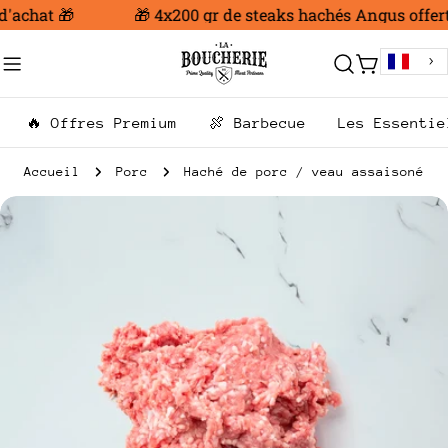
Aller
'achat 🎁
🎁 4x200 gr de steaks hachés Angus offert 
au
contenu
Chariot
🔥 Offres Premium
🍖 Barbecue
Les Essentie
Accueil
Porc
Haché de porc / veau assaisoné
Passer
aux
informations
sur
le
produit
Ouvrir le média 0 en mode modal