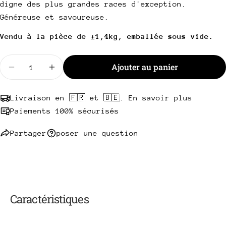
digne des plus grandes races d'exception.
téléphone
Copie
Partager
Généreuse et savoureuse.
Votre
Partager
Partager
Épingler
message
Vendu à la pièce de ±1,4kg, emballée sous vide.
sur
sur
sur
Facebook
X
Pinterest
Quantité
Ajouter au panier
Diminuer la quantité pour Tomahawk de Chuck Rol
Augmenter la quantité pour Tomahawk de
Les champs marqués * sont obligatoires.
Envoyer une question
Livraison en 🇫🇷 et 🇧🇪. En savoir plus
Paiements 100% sécurisés
Partager
poser une question
Caractéristiques