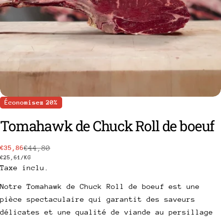
Économisez
20%
Tomahawk de Chuck Roll de boeuf
poser une question
€44,80
€35,86
Prix
Prix
PRIX
PAR
€25,61
/
KG
Votre
Taxe inclu.
de
habituel
UNITAIRE
nom
vente
Notre Tomahawk de Chuck Roll de boeuf est une
Votre
pièce spectaculaire qui garantit des saveurs
email
Partager ce produit
délicates et une qualité de viande au persillage
Votre