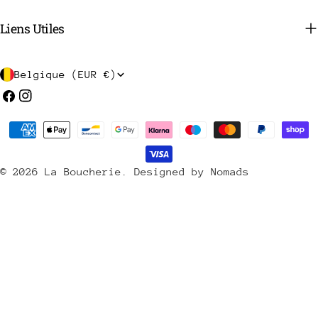
Liens Utiles
P
Belgique (EUR €)
a
Facebook
Instagram
y
Méthodes
s
de
/
payement
© 2026
La Boucherie
.
Designed by Nomads
r
é
g
i
o
n