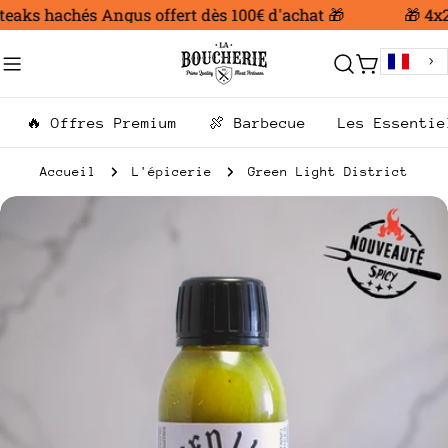
Aller
eaks hachés Angus offert dès 100€ d'achat 🎁
🎁 4x20
au
contenu
Chariot
🔥 Offres Premium
🍖 Barbecue
Les Essentie
Accueil
L'épicerie
Green Light District
Passer
aux
informations
sur
le
produit
Ouvrir le média 0 en mode modal