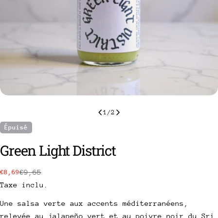
1
/
2
Épuisé
Green Light District
€9,65
€8,69
Prix
Prix
Taxe inclu.
de
habituel
vente
Une salsa verte aux accents méditerranéens,
poser une question
relevée au jalapeño vert et au poivre noir du Sri