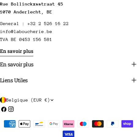
Rue Bollinckxsstraat 45
1070 Anderlecht, BE
General : +32 2 526 16 22
info@laboucherie.be
TVA BE 0453 156 581
En savoir plus
En savoir plus
Liens Utiles
P
Belgique (EUR €)
a
Facebook
Instagram
y
Méthodes
s
de