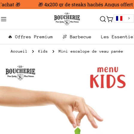
Aller
achat 🎁
🎁 4x200 gr de steaks hachés Angus offert d
au
contenu
Chariot
🔥 Offres Premium
🍖 Barbecue
Les Essentie
Accueil
Kids
Mini escalope de veau panée
Passer
aux
informations
sur
le
produit
Ouvrir le média 0 en mode modal