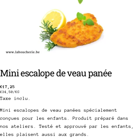
Mini escalope de veau panée
poser une question
Prix
€17,25
PRIX
PAR
€34,50
/
KG
Taxe inclu.
Votre
habituel
UNITAIRE
nom
Mini escalopes de veau panées spécialement
Votre
conçues pour les enfants. Produit préparé dans
email
nos ateliers. Testé et approuvé par les enfants,
Partager ce produit
Votre
elles plaisent aussi aux grands.
téléphone