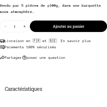
Copie
Partager
Vendu par 5 pièces de ±100g, dans une barquette
Votre
sous atmosphère.
Partager
Partager
Épingler
message
sur
sur
sur
Facebook
X
Pinterest
Quantité
Ajouter au panier
Diminuer la quantité pour Mini escalope de veau 
Augmenter la quantité pour Mini escalop
Les champs marqués * sont obligatoires.
Livraison en 🇫🇷 et 🇧🇪. En savoir plus
Envoyer une question
Paiements 100% sécurisés
Partager
poser une question
Caractéristiques