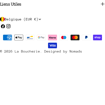
Liens Utiles
P
Belgique (EUR €)
a
Facebook
Instagram
y
Méthodes
s
de
/
payement
© 2026
La Boucherie
.
Designed by Nomads
r
é
g
i
o
n