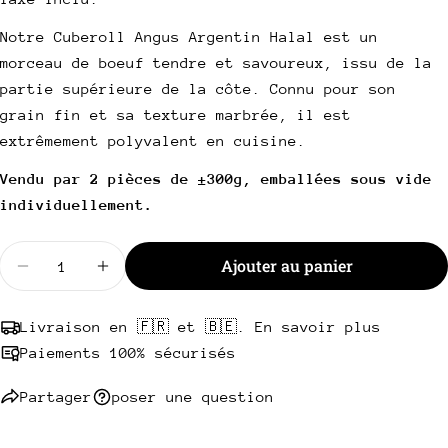
de
habituel
UNITAIRE
vente
Votre
Notre Cuberoll Angus Argentin Halal est un
email
morceau de boeuf tendre et savoureux, issu de la
Partager ce produit
Votre
partie supérieure de la côte. Connu pour son
téléphone
Copie
grain fin et sa texture marbrée, il est
Partager
Votre
extrêmement polyvalent en cuisine.
Partager
Partager
Épingler
message
sur
sur
sur
Vendu par 2 pièces de ±300g, emballées sous vide
Facebook
X
Pinterest
individuellement.
Les champs marqués * sont obligatoires.
Quantité
Ajouter au panier
Diminuer la quantité pour Cuberoll Angus Argenti
Augmenter la quantité pour Cuberoll Ang
Envoyer une question
Livraison en 🇫🇷 et 🇧🇪. En savoir plus
Paiements 100% sécurisés
Partager
poser une question