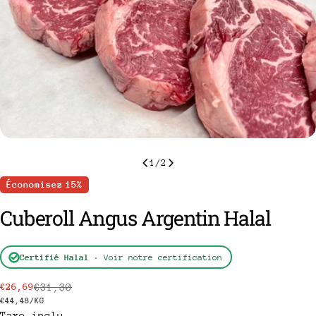
1
/
2
Économisez
15%
Cuberoll Angus Argentin Halal
Certifié Halal
· Voir notre certification
poser une question
€31,30
€26,69
Prix
Prix
Votre
PRIX
PAR
€44,48
/
KG
nom
Taxe inclu.