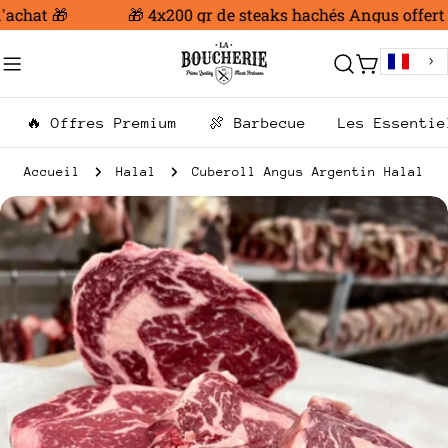
Aller
achat 🎁
🎁 4x200 gr de steaks hachés Angus offert d
au
contenu
Chariot
🔥 Offres Premium
🍖 Barbecue
Les Essentie
Accueil
Halal
Cuberoll Angus Argentin Halal
Passer
aux
informations
sur
le
produit
Ouvrir le média 0 en mode modal