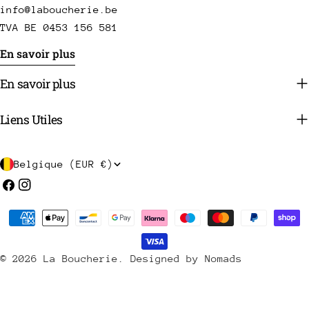
info@laboucherie.be
TVA BE 0453 156 581
En savoir plus
En savoir plus
Liens Utiles
P
Belgique (EUR €)
a
Facebook
Instagram
y
Méthodes
s
de
/
payement
© 2026
La Boucherie
.
Designed by Nomads
r
é