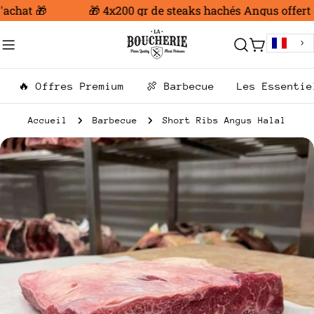
Aller
achat 🎁
🎁 4x200 gr de steaks hachés Angus offert dè
au
contenu
Chariot
🔥 Offres Premium
🍖 Barbecue
Les Essentie
Accueil
Barbecue
Short Ribs Angus Halal
Passer
aux
informations
sur
le
produit
Ouvrir le média 0 en mode modal