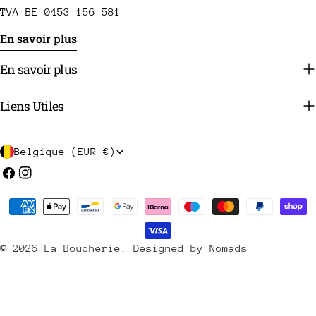
TVA BE 0453 156 581
En savoir plus
En savoir plus
Liens Utiles
P
Belgique (EUR €)
a
Facebook
Instagram
y
Méthodes
s
de
/
payement
© 2026
La Boucherie
.
Designed by Nomads
r
é
g