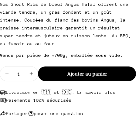
Nos Short Ribs de boeuf Angus Halal offrent une
Votre
email
viande tendre, un gras fondant et un goût
Partager ce produit
intense. Coupées du flanc des bovins Angus, la
Votre
graisse intermusculaire garantit un résultat
téléphone
Copie
Partager
super tendre et juteux en cuisson lente. Au BBQ,
Votre
Partager
Partager
Épingler
au fumoir ou au four.
message
sur
sur
sur
Vendu par pièce de ±700g, emballée sous vide.
Facebook
X
Pinterest
Les champs marqués * sont obligatoires.
Quantité
Ajouter au panier
Diminuer la quantité pour Short Ribs Angus Halal
Augmenter la quantité pour Short Ribs A
Envoyer une question
Livraison en 🇫🇷 et 🇧🇪. En savoir plus
Paiements 100% sécurisés
Partager
poser une question