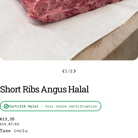
1
/
2
Short Ribs Angus Halal
Certifié Halal
· Voir notre certification
poser une question
Prix
€13,35
PRIX
PAR
€19,07
/
KG
Votre
Taxe inclu.
habituel
nom
UNITAIRE