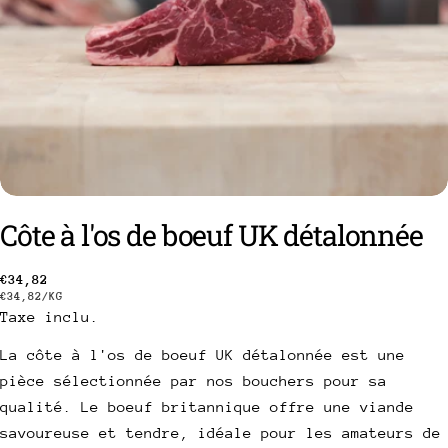
Côte à l'os de boeuf UK détalonnée
poser une question
Prix
€34,82
PRIX
PAR
€34,82
/
KG
Taxe inclu.
Votre
habituel
UNITAIRE
nom
La côte à l'os de boeuf UK détalonnée est une
Votre
pièce sélectionnée par nos bouchers pour sa
email
qualité. Le boeuf britannique offre une viande
Partager ce produit
Votre
savoureuse et tendre, idéale pour les amateurs de
téléphone