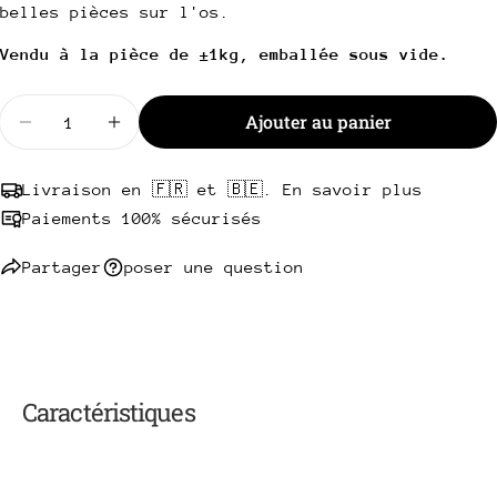
Copie
belles pièces sur l'os.
Partager
Votre
Vendu à la pièce de ±1kg, emballée sous vide.
Partager
Partager
Épingler
message
sur
sur
sur
Facebook
X
Pinterest
Quantité
Ajouter au panier
Diminuer la quantité pour Côte à l&#39;os de boeu
Augmenter la quantité pour Côte à l&#39
Les champs marqués * sont obligatoires.
Livraison en 🇫🇷 et 🇧🇪. En savoir plus
Envoyer une question
Paiements 100% sécurisés
Partager
poser une question
Caractéristiques