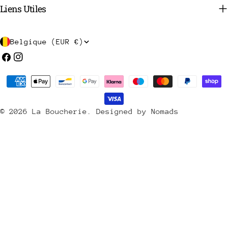
Liens Utiles
P
Belgique (EUR €)
a
Facebook
Instagram
y
Méthodes
s
de
/
payement
© 2026
La Boucherie
.
Designed by Nomads
r
é
g
i
o
n