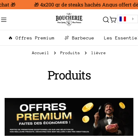
Aller
hat 🎁
🎁 4x200 gr de steaks hachés Angus offert dès
au
contenu
Chariot
🔥 Offres Premium
🍖 Barbecue
Les Essentie
Accueil
Produits
lièvre
C
Produits
o
l
l
e