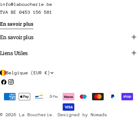
info@laboucherie.be
TVA BE 0453 156 581
En savoir plus
En savoir plus
Liens Utiles
P
Belgique (EUR €)
a
Facebook
Instagram
y
Méthodes
s
de
/
payement
© 2026
La Boucherie
.
Designed by Nomads
r
é