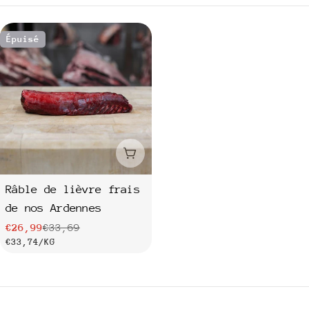
c
Épuisé
t
i
o
n
Épuisé
:
Râble de lièvre frais
de nos Ardennes
€26,99
€33,69
Prix
Prix
PRIX
PAR
€33,74
/
KG
de
habituel
UNITAIRE
vente