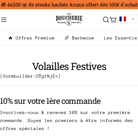
Aller
🎁 4x200 gr de steaks hachés Angus offert dès 100€ d'achat
au
contenu
Chariot
🔥 Offres Premium
🍖 Barbecue
Les Essentie
Volailles Festives
{formbuilder:OTg1NjE=}
10% sur votre 1ère commande
Inscrivez-vous & recevez 10% sur votre première
commande. Soyez les premiers à être informés des
offres spéciales !