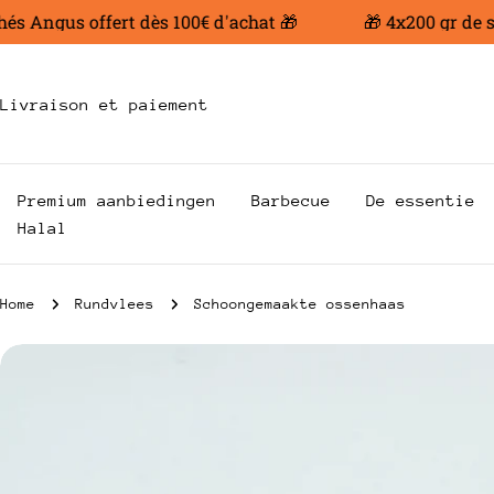
Ga
 Angus offert dès 100€ d'achat 🎁
🎁 4x200 gr de ste
naar
inhoud
Livraison et paiement
Premium aanbiedingen
Barbecue
De essentie
Halal
Home
Rundvlees
Schoongemaakte ossenhaas
Ga
naar
productinformatie