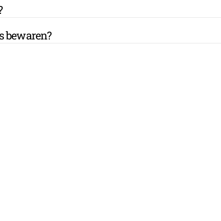
?
es bewaren?