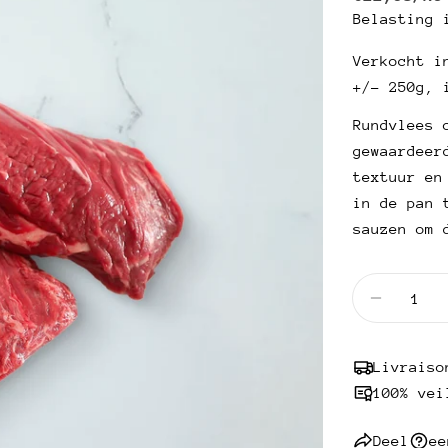
PER
Belasting 
habitue
EENHEID
Verkocht i
+/- 250g, 
Rundvlees 
gewaardeer
textuur en
in de pan 
sauzen om 
Hoeveelhei
Vermind
Livraiso
100% vei
Deel
ee