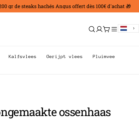
 gr de steaks hachés Angus offert dès 100€ d'achat 🎁
Aanmelden
Trolley
Kalfsvlees
Gerijpt vlees
Pluimvee
ngemaakte ossenhaas
AR