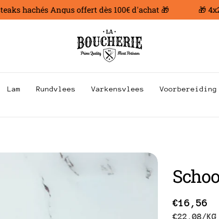
aks hachés Angus offert dès 100€ d'achat 🎁
🎁 4x200
Lam
Rundvlees
Varkensvlees
Voorbereiding
Schoo
Prix
€16,56
PRIJS
P
€22,08
/
KG