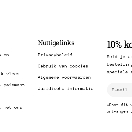
10% ko
Nuttige links
s en
Privacybeleid
Meld je a
bestellin
Gebruik van cookies
speciale 
jk vlees
Algemene voorwaarden
t paiement
E-
Juridische informatie
mail
*Door dit 
t met ons
ontvangen 