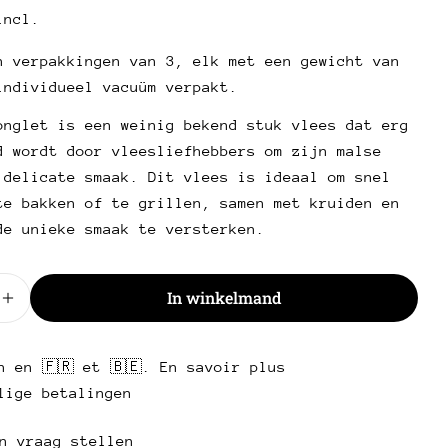
incl.
l
n verpakkingen van 3, elk met een gewicht van
een vraag stellen
individueel vacuüm verpakt.
Uw
onglet is een weinig bekend stuk vlees dat erg
naam
d wordt door vleesliefhebbers om zijn malse
Uw
 delicate smaak. Dit vlees is ideaal om snel
e-
te bakken of te grillen, samen met kruiden en
Deel dit product
mail
Uw
de unieke smaak te versterken.
telefoon
Kopie
Deel
Uw
d
Deel
Delen
Pin
In winkelmand
bericht
er de hoeveelheid voor Schoongemaakte ossenhaas
Verhoog de hoeveelheid voor Schoongemaakte oss
op
op
op
Facebook
X
Pinterest
n en 🇫🇷 et 🇧🇪. En savoir plus
Velden met een * zijn verplicht.
lige betalingen
Stuur een vraag
n vraag stellen