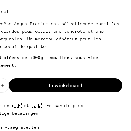
R
incl.
een vraag stellen
ecôte Angus Premium est sélectionnée parmi les
 viandes pour offrir une tendreté et une
Uw
arquables. Un morceau généreux pour les
naam
e boeuf de qualité.
Uw
e-
2 pièces de ±300g, emballées sous vide
Deel dit product
mail
lement.
Uw
telefoon
Kopie
Deel
Uw
d
In winkelmand
Deel
Delen
Pin
bericht
er de hoeveelheid voor Entrecôte Angus Premium
Verhoog de hoeveelheid voor Entrecôte Angus Pre
op
op
op
Facebook
X
Pinterest
n en 🇫🇷 et 🇧🇪. En savoir plus
Velden met een * zijn verplicht.
lige betalingen
Stuur een vraag
n vraag stellen