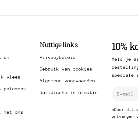
10% ko
Nuttige links
s en
Privacybeleid
Meld je a
bestellin
Gebruik van cookies
speciale 
jk vlees
Algemene voorwaarden
t paiement
E-
Juridische informatie
mail
*Door dit 
t met ons
ontvangen 