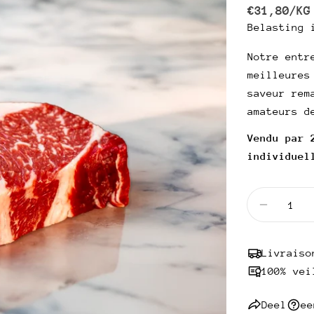
PRIJS
PE
€31,80
/
KG
prijs
PER
Belasting 
EENHEID
Notre entr
meilleures
saveur rem
amateurs d
Vendu par 
individuel
Hoeveelhei
Vermind
Livraiso
100% vei
Deel
ee