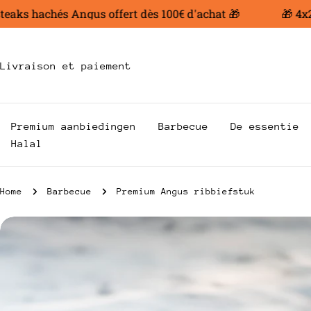
Ga
ks hachés Angus offert dès 100€ d'achat 🎁
🎁 4x200 
naar
inhoud
Livraison et paiement
Premium aanbiedingen
Barbecue
De essentie
Halal
Home
Barbecue
Premium Angus ribbiefstuk
Ga
naar
productinformatie