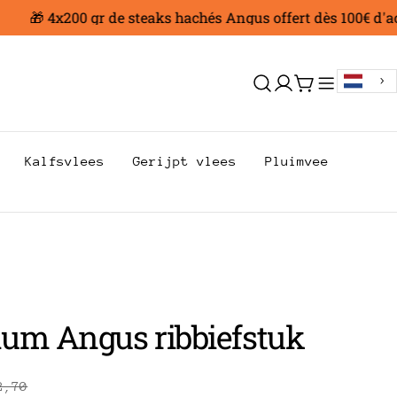
🎁 4x200 gr de steaks hachés Angus offert dès 100€ d'achat
Aanmelden
Trolley
Kalfsvlees
Gerijpt vlees
Pluimvee
um Angus ribbiefstuk
2,70
prijs