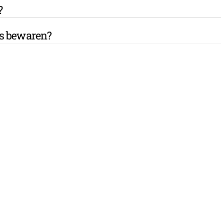
?
es bewaren?