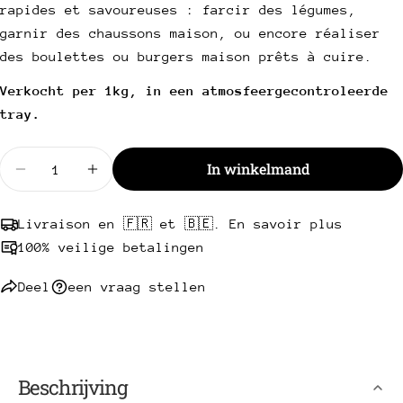
mail
Deel dit product
rapides et savoureuses : farcir des légumes,
Uw
garnir des chaussons maison, ou encore réaliser
telefoon
Kopie
Deel
des boulettes ou burgers maison prêts à cuire.
Uw
Deel
Delen
Pin
bericht
Verkocht per 1kg, in een atmosfeergecontroleerde
op
op
op
tray.
Facebook
X
Pinterest
Velden met een * zijn verplicht.
Hoeveelheid
In winkelmand
Verminder de hoeveelheid voor Gekruid varkens-
Verhoog de hoeveelheid voor Gekruid va
Stuur een vraag
Livraison en 🇫🇷 et 🇧🇪. En savoir plus
100% veilige betalingen
Deel
een vraag stellen
Beschrijving