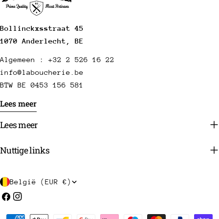
Bollinckxsstraat 45
1070 Anderlecht, BE
Algemeen : +32 2 526 16 22
info@laboucherie.be
BTW BE 0453 156 581
Lees meer
Lees meer
Nuttige links
L
België (EUR €)
a
Facebook
Instagram
n