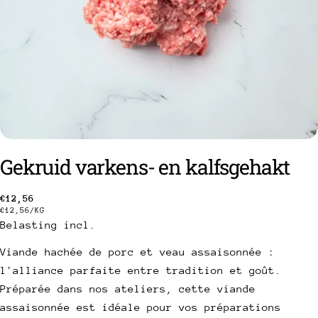
Gekruid varkens- en kalfsgehakt
Gebruikelijke
€12,56
PRIJS
PER
€12,56
/
KG
prijs
PER
een vraag stellen
Belasting incl.
EENHEID
Viande hachée de porc et veau assaisonnée :
Uw
naam
l'alliance parfaite entre tradition et goût.
Préparée dans nos ateliers, cette viande
Uw
e-
assaisonnée est idéale pour vos préparations