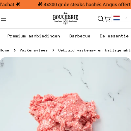
Ga
achat 🎁
🎁 4x200 gr de steaks hachés Angus offert d
naar
inhoud
Trolley
Premium aanbiedingen
Barbecue
De essentie
Home
Varkensvlees
Gekruid varkens- en kalfsgehakt
Ga
naar
productinformatie
Open media 0 in modale modus