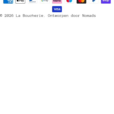
Betaalmethoden
d
/
© 2026
La Boucherie
.
Ontworpen door Nomads
r
e
g
i
o