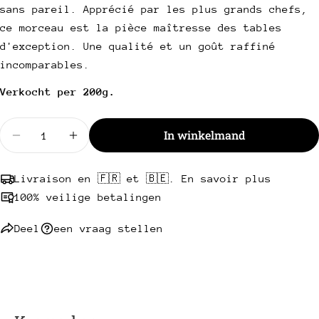
e-
sans pareil. Apprécié par les plus grands chefs,
mail
Deel dit product
ce morceau est la pièce maîtresse des tables
Uw
d'exception. Une qualité et un goût raffiné
telefoon
Kopie
Deel
incomparables.
Uw
Deel
Delen
Pin
bericht
Verkocht per 200g.
op
op
op
Facebook
X
Pinterest
Hoeveelheid
In winkelmand
Verminder de hoeveelheid voor Wagyu Beef Cuber
Velden met een * zijn verplicht.
Verhoog de hoeveelheid voor Wagyu Beef
Stuur een vraag
Livraison en 🇫🇷 et 🇧🇪. En savoir plus
100% veilige betalingen
Deel
een vraag stellen