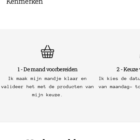
Kenmerken
1 - De mand voorbereiden
2 - Keuze
Ik maak mijn mandje klaar en
Ik kies de dat
valideer het met de producten van
van maandag- t
mijn keuze.