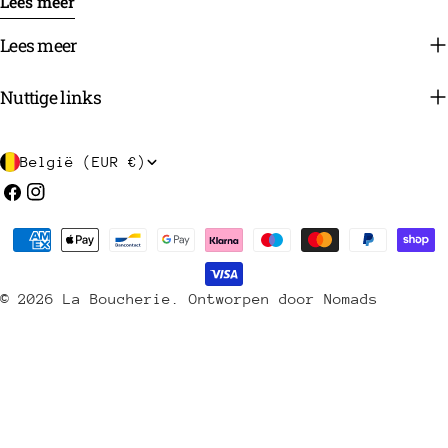
Lees meer
Lees meer
Nuttige links
L
België (EUR €)
a
Facebook
Instagram
n
Betaalmethoden
d
/
© 2026
La Boucherie
.
Ontworpen door Nomads
r
e
g
i