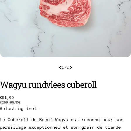
1
/
2
Wagyu rundvlees cuberoll
Prix
€51,99
een vraag stellen
PRIJS
PAR
€259,95
/
KG
PER
Belasting incl.
habituel
EENHEID
Uw
naam
Le Cuberoll de Boeuf Wagyu est reconnu pour son
persillage exceptionnel et son grain de viande
Uw