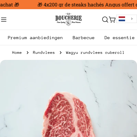
Ga
chat 🎁
🎁 4x200 gr de steaks hachés Angus offert dè
naar
inhoud
Trolley
Premium aanbiedingen
Barbecue
De essentie
Home
Rundvlees
Wagyu rundvlees cuberoll
Ga
naar
productinformatie
Open media 0 in modale modus