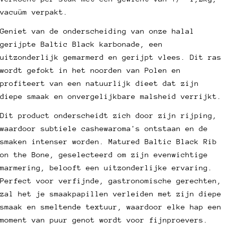
vacuüm verpakt.
een vraag stellen
Geniet van de onderscheiding van onze halal
Uw
gerijpte Baltic Black karbonade, een
naam
uitzonderlijk gemarmerd en gerijpt vlees. Dit ras
Uw
wordt gefokt in het noorden van Polen en
e-
profiteert van een natuurlijk dieet dat zijn
mail
Deel dit product
Uw
diepe smaak en onvergelijkbare malsheid verrijkt.
telefoon
Kopie
Dit product onderscheidt zich door zijn rijping,
Deel
Uw
waardoor subtiele cashewaroma's ontstaan en de
Deel
Delen
Pin
bericht
smaken intenser worden. Matured Baltic Black Rib
op
op
op
Facebook
X
Pinterest
on the Bone, geselecteerd om zijn evenwichtige
marmering, belooft een uitzonderlijke ervaring.
Velden met een * zijn verplicht.
Perfect voor verfijnde, gastronomische gerechten,
zal het je smaakpapillen verleiden met zijn diepe
Stuur een vraag
smaak en smeltende textuur, waardoor elke hap een
moment van puur genot wordt voor fijnproevers.