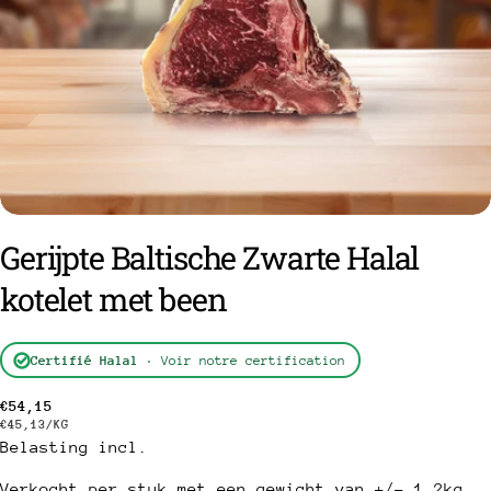
Gerijpte Baltische Zwarte Halal
kotelet met been
Certifié Halal
· Voir notre certification
Gebruikelijke
€54,15
PRIJS
PER
€45,13
/
KG
prijs
PER
Belasting incl.
EENHEID
Verkocht per stuk met een gewicht van +/- 1,2kg,