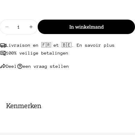
Hoeveelheid
In winkelmand
Verminder hoeveelheid voor ⭐ Halal Gerijpte Bal
Toename hoeveelheid voor ⭐ Halal Gerij
Livraison en 🇫🇷 et 🇧🇪. En savoir plus
100% veilige betalingen
Deel
een vraag stellen
Kenmerken