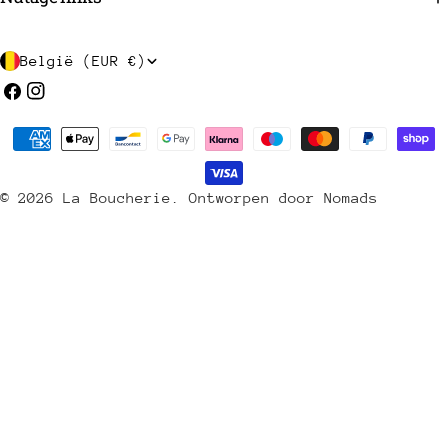
L
België (EUR €)
a
Facebook
Instagram
n
Betaalmethoden
d
/
© 2026
La Boucherie
.
Ontworpen door Nomads
r
e
g
i
o