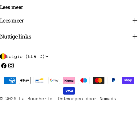
Lees meer
Lees meer
Nuttige links
L
België (EUR €)
a
Facebook
Instagram
n
Betaalmethoden
d
/
© 2026
La Boucherie
.
Ontworpen door Nomads
r
e
g
i