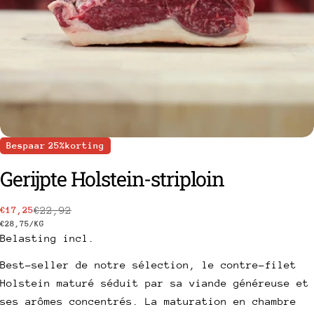
Bespaar
25%
korting
Gerijpte Holstein-striploin
€22,92
€17,25
Prix
Prix
PRIJS
PAR
€28,75
/
KG
een vraag stellen
PER
Belasting incl.
de
habituel
EENHEID
vente
Uw
Best-seller de notre sélection, le contre-filet
naam
Holstein maturé séduit par sa viande généreuse et
Uw
ses arômes concentrés. La maturation en chambre
e-