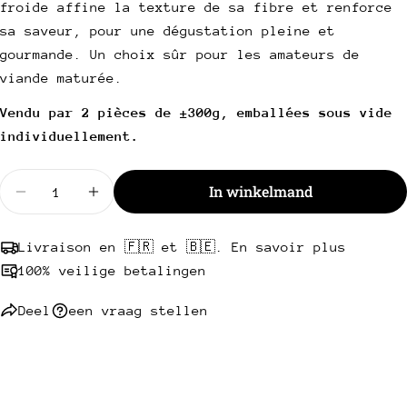
froide affine la texture de sa fibre et renforce
mail
Deel dit product
Uw
sa saveur, pour une dégustation pleine et
telefoon
Kopie
gourmande. Un choix sûr pour les amateurs de
Deel
Uw
viande maturée.
Deel
Delen
Pin
bericht
op
op
op
Vendu par 2 pièces de ±300g, emballées sous vide
Facebook
X
Pinterest
individuellement.
Velden met een * zijn verplicht.
Hoeveelheid
In winkelmand
Verminder de hoeveelheid voor gerijpte Holstein-s
De hoeveelheid voor gerijpte Holstein-st
Stuur een vraag
Livraison en 🇫🇷 et 🇧🇪. En savoir plus
100% veilige betalingen
Deel
een vraag stellen