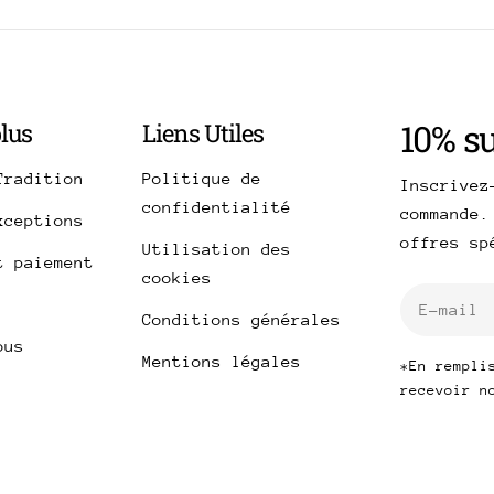
10% s
plus
Liens Utiles
Tradition
Politique de
Inscrivez
confidentialité
commande.
xceptions
offres s
Utilisation des
t paiement
cookies
E-
Conditions générales
mail
ous
Mentions légales
*En rempli
recevoir n