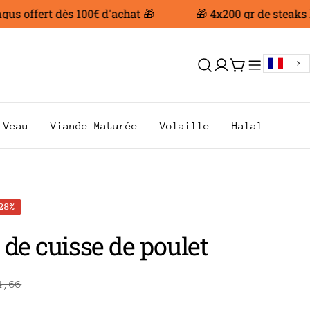
offert dès 100€ d'achat 🎁
🎁 4x200 gr de steaks hac
Se
Chariot
connecter
Veau
Viande Maturée
Volaille
Halal
28%
 de cuisse de poulet
4,66
AR