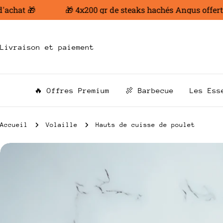
Aller
hat 🎁
🎁 4x200 gr de steaks hachés Angus offert dès
au
contenu
Livraison et paiement
🔥 Offres Premium
🍖 Barbecue
Les Ess
Accueil
Volaille
Hauts de cuisse de poulet
Passer
aux
informations
sur
le
produit