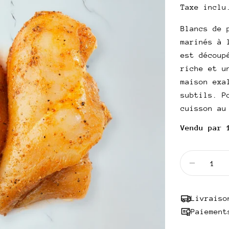
Taxe inclu
de
habitue
UNITAIRE
Blancs de 
vente
marinés à 
est découp
riche et u
maison exa
subtils. P
cuisson au
Vendu par 
Quantité
Diminuer
Livraiso
Paiement