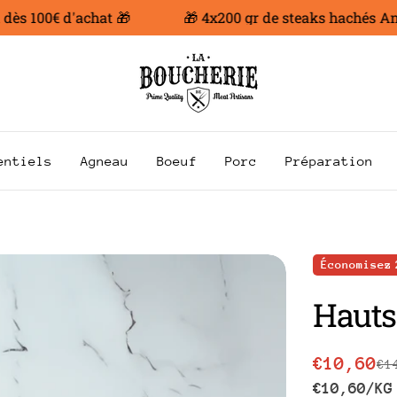
 100€ d'achat 🎁
🎁 4x200 gr de steaks hachés Angus 
entiels
Agneau
Boeuf
Porc
Préparation
Économisez
Hauts
€10,60
€1
Prix
Prix
PRIX
P
€10,60
/
KG