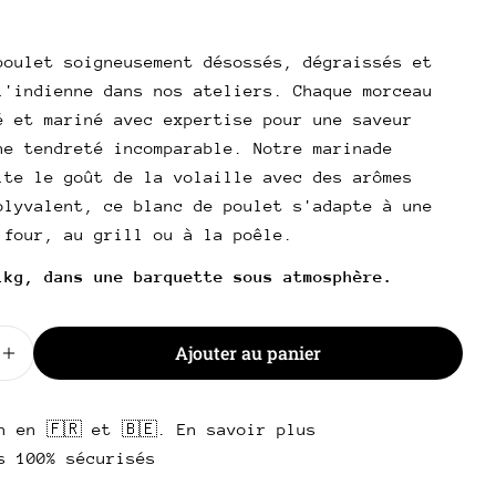
.
l
poser une question
poulet soigneusement désossés, dégraissés et
l'indienne dans nos ateliers. Chaque morceau
Votre
é et mariné avec expertise pour une saveur
nom
ne tendreté incomparable. Notre marinade
Votre
lte le goût de la volaille avec des arômes
email
Partager ce produit
olyvalent, ce blanc de poulet s'adapte à une
Votre
 four, au grill ou à la poêle.
téléphone
Copie
Partager
1kg, dans une barquette sous atmosphère.
Votre
Partager
Partager
Épingler
message
sur
sur
sur
Facebook
X
Pinterest
Ajouter au panier
 la quantité pour Hauts de cuisse de poulet
Augmenter la quantité pour Hauts de cuisse de poule
Les champs marqués * sont obligatoires.
n en 🇫🇷 et 🇧🇪. En savoir plus
Envoyer une question
s 100% sécurisés