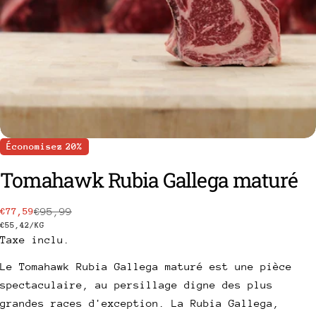
Économisez
20%
Tomahawk Rubia Gallega maturé
€95,99
€77,59
Prix
Prix
poser une question
PRIX
PAR
€55,42
/
KG
Taxe inclu.
de
habituel
UNITAIRE
Votre
vente
nom
Le Tomahawk Rubia Gallega maturé est une pièce
spectaculaire, au persillage digne des plus
Votre
grandes races d'exception. La Rubia Gallega,
email