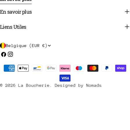
En savoir plus
Liens Utiles
P
Belgique (EUR €)
a
Facebook
Instagram
y
Méthodes
s
de
/
payement
© 2026
La Boucherie
.
Designed by Nomads
r
é
g
i