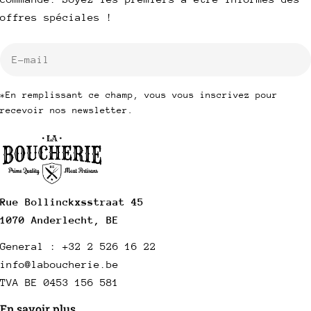
offres spéciales !
E-
mail
*En remplissant ce champ, vous vous inscrivez pour
recevoir nos newsletter.
Rue Bollinckxsstraat 45
1070 Anderlecht, BE
General : +32 2 526 16 22
info@laboucherie.be
TVA BE 0453 156 581
En savoir plus