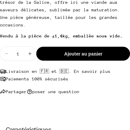
Partager ce produit
trésor de la Galice, offre ici une viande aux
Votre
saveurs délicates, sublimée par la maturation.
téléphone
Copie
Partager
Une pièce généreuse, taillée pour les grandes
Votre
occasions.
Partager
Partager
Épingler
message
sur
sur
sur
Vendu à la pièce de ±1,4kg, emballée sous vide.
Facebook
X
Pinterest
Les champs marqués * sont obligatoires.
Quantité
Ajouter au panier
Diminuer la quantité pour Tomahawk Rubia Galle
Augmenter la quantité pour Tomahawk R
Envoyer une question
Livraison en 🇫🇷 et 🇧🇪. En savoir plus
Paiements 100% sécurisés
Partager
poser une question
Caractéristiques