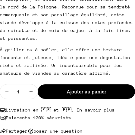
Votre
le nord de la Pologne. Reconnue pour sa tendreté
email
remarquable et son persillage équilibré, cette
Partager ce produit
viande développe à la cuisson des notes profondes
Votre
téléphone
de noisette et de noix de cajou, à la fois fines
Copie
Partager
et puissantes.
Votre
Partager
Partager
Épingler
message
À griller ou à poêler, elle offre une texture
sur
sur
sur
Facebook
X
Pinterest
fondante et juteuse, idéale pour une dégustation
riche et raffinée. Un incontournable pour les
Les champs marqués * sont obligatoires.
amateurs de viandes au caractère affirmé.
Envoyer une question
Quantité
Ajouter au panier
Diminuer la quantité pour Contre-filet Noire de Bal
Augmenter la quantité pour Contre-filet N
Livraison en 🇫🇷 et 🇧🇪. En savoir plus
Paiements 100% sécurisés
Partager
poser une question