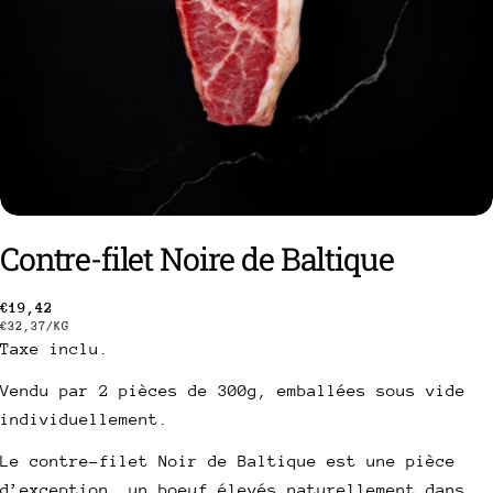
Contre-filet Noire de Baltique
Prix
€19,42
PRIX
PAR
€32,37
/
KG
Taxe inclu.
habituel
UNITAIRE
Vendu par 2 pièces de 300g, emballées sous vide
poser une question
individuellement.
Votre
Le contre-filet Noir de Baltique est une pièce
nom
d’exception, un boeuf élevés naturellement dans