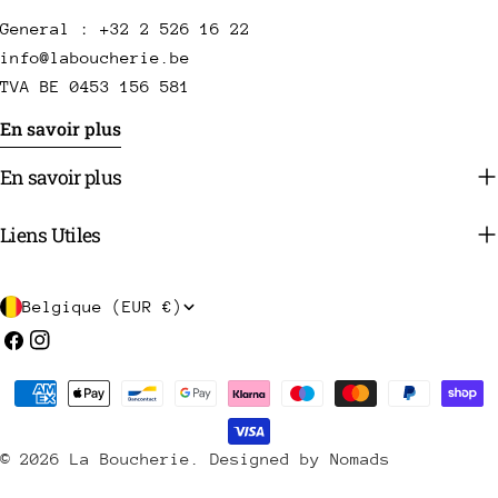
General : +32 2 526 16 22
info@laboucherie.be
TVA BE 0453 156 581
En savoir plus
En savoir plus
Liens Utiles
P
Belgique (EUR €)
a
Facebook
Instagram
y
Méthodes
s
de
/
payement
© 2026
La Boucherie
.
Designed by Nomads
r