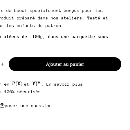
l
rs de boeuf spécialement conçus pour les
poser une question
roduit préparé dans nos ateliers. Testé et
ar les enfants du patron !
Votre
nom
5 pièces de ±100g, dans une barquette sous
Votre
.
email
Partager ce produit
Votre
Ajouter au panier
téléphone
Copie
 la quantité pour Mini burger boeuf
Augmenter la quantité pour Mini burger boeuf
Partager
Votre
Partager
Partager
Épingler
message
sur
sur
sur
n en 🇫🇷 et 🇧🇪. En savoir plus
Facebook
X
Pinterest
s 100% sécurisés
Les champs marqués * sont obligatoires.
poser une question
Envoyer une question