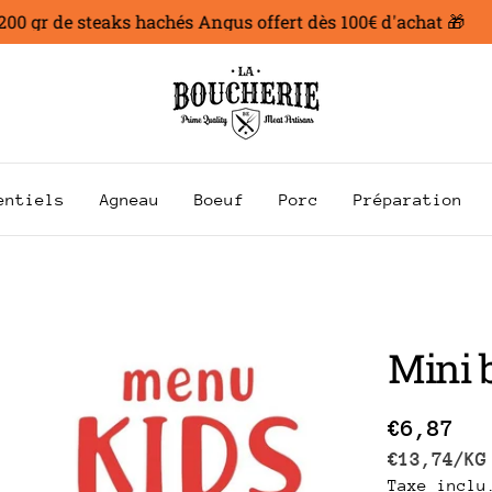
 gr de steaks hachés Angus offert dès 100€ d'achat 🎁
entiels
Agneau
Boeuf
Porc
Préparation
Mini 
Prix
€6,87
PRIX
P
€13,74
/
KG
Taxe inclu