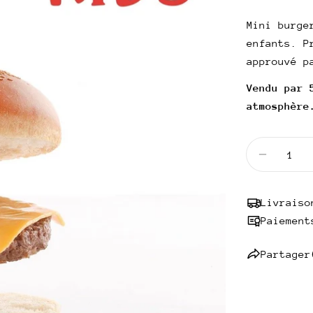
habitue
UNITAIRE
Mini burge
enfants. P
approuvé p
Vendu par 
atmosphère
Quantité
Diminuer
Livraiso
Paiement
Partager