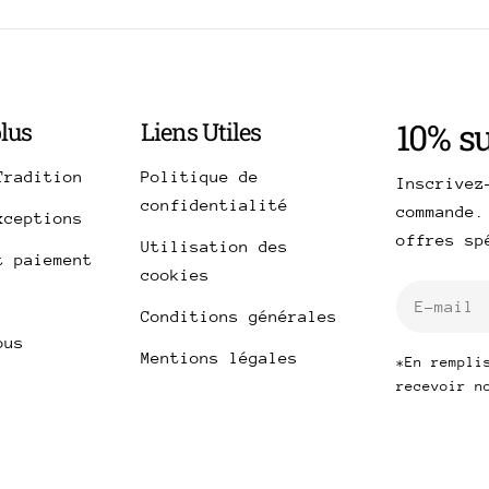
10% s
plus
Liens Utiles
Tradition
Politique de
Inscrivez
confidentialité
commande.
xceptions
offres s
Utilisation des
t paiement
cookies
E-
Conditions générales
mail
ous
Mentions légales
*En rempli
recevoir n