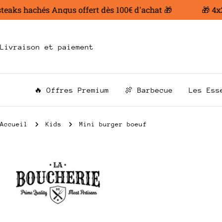
Aller
aks hachés Angus offert dès 100€ d'achat 🎁
🎁 4x200
au
contenu
Livraison et paiement
🔥 Offres Premium
🍖 Barbecue
Les Ess
Accueil
Kids
Mini burger boeuf
Passer
aux
informations
sur
le
produit