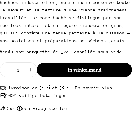
hachées industrielles, notre haché conserve toute
e-
mail
Deel dit product
la saveur et la texture d'une viande fraîchement
Uw
travaillée. Le porc haché se distingue par son
telefoon
Kopie
Deel
moelleux naturel et sa légère richesse en gras,
Uw
qui lui confère une tenue parfaite à la cuisson —
Deel
Delen
Pin
bericht
op
op
op
vos boulettes et préparations ne sèchent jamais.
Facebook
X
Pinterest
Vendu par barquette de ±kg, emballée sous vide.
Velden met een * zijn verplicht.
Hoeveelheid
In winkelmand
Stuur een vraag
Verminder de hoeveelheid voor varkensgehakt
Verhoog de hoeveelheid voor Varkensge
Livraison en 🇫🇷 et 🇧🇪. En savoir plus
100% veilige betalingen
Deel
een vraag stellen