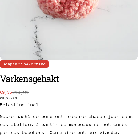
Bespaar
15%
korting
Varkensgehakt
€10,91
€9,35
Prix
Prix
PRIJS
PAR
€9,35
/
KG
PER
Belasting incl.
een vraag stellen
de
habituel
EENHEID
vente
Notre haché de porc est préparé chaque jour dans
Uw
naam
nos ateliers à partir de morceaux sélectionnés
par nos bouchers. Contrairement aux viandes
Uw