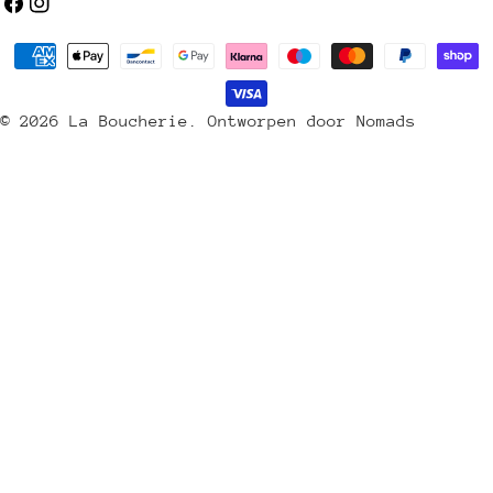
a
Facebook
Instagram
n
Betaalmethoden
d
/
© 2026
La Boucherie
.
Ontworpen door Nomads
r
e
g
i
o