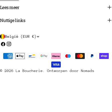
Lees meer
Nuttige links
L
België (EUR €)
a
Facebook
Instagram
n
Betaalmethoden
d
/
© 2026
La Boucherie
.
Ontworpen door Nomads
r
e
g
i
o