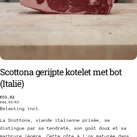
Scottona gerijpte kotelet met bot
(Italië)
een vraag stellen
Gebruikelijke
€53,82
PRIJS
PER
€44,85
/
KG
prijs
Uw
PER
Belasting incl.
EENHEID
naam
La Scottona, viande italienne prisée, se
Uw
distingue par sa tendreté, son goût doux et sa
e-
marbrure légère. Cette côte à l'os maturée dans
mail
Deel dit product