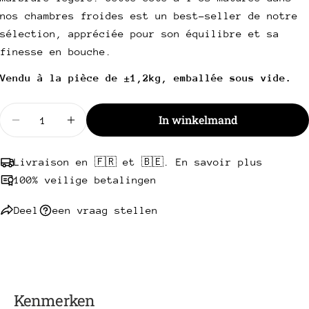
Uw
nos chambres froides est un best-seller de notre
telefoon
Kopie
sélection, appréciée pour son équilibre et sa
Deel
Uw
finesse en bouche.
Deel
Delen
Pin
bericht
op
op
op
Vendu à la pièce de ±1,2kg, emballée sous vide.
Facebook
X
Pinterest
Hoeveelheid
Velden met een * zijn verplicht.
In winkelmand
Verminder de hoeveelheid voor Scottona met bot (I
Verhoog de hoeveelheid voor gerijpte Scot
Stuur een vraag
Livraison en 🇫🇷 et 🇧🇪. En savoir plus
100% veilige betalingen
Deel
een vraag stellen
Kenmerken