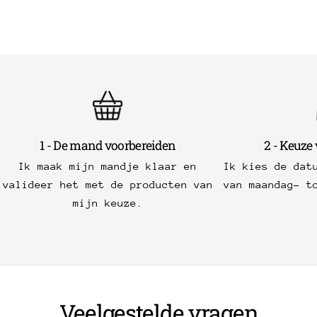
1 - De mand voorbereiden
2 - Keuze
Ik maak mijn mandje klaar en
Ik kies de dat
valideer het met de producten van
van maandag- t
mijn keuze.
Veelgestelde vragen