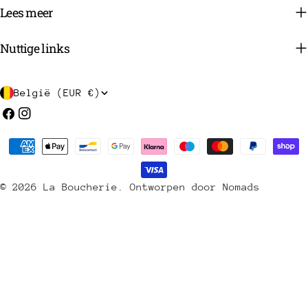
Lees meer
Nuttige links
L
België (EUR €)
a
Facebook
Instagram
n
Betaalmethoden
d
/
© 2026
La Boucherie
.
Ontworpen door Nomads
r
e
g
i
o