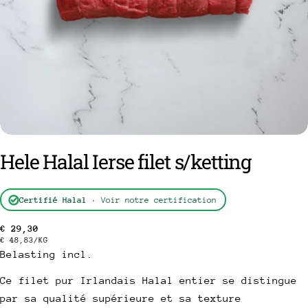
Hele Halal Ierse filet s/ketting
Certifié Halal
· Voir notre certification
een vraag stellen
Normale
€ 29,30
Uw
PRIJS
PER
€ 48,83
/
KG
prijs
naam
PER
Belasting incl.
EENHEID
Uw
Ce filet pur Irlandais Halal entier se distingue
e-
par sa qualité supérieure et sa texture
mail
Deel dit product