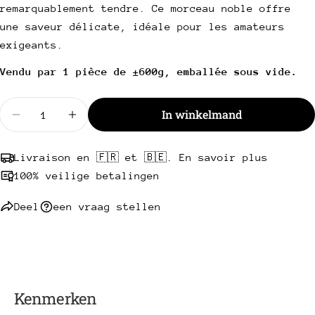
Uw
remarquablement tendre. Ce morceau noble offre
telefoon
Kopie
une saveur délicate, idéale pour les amateurs
Deel
Uw
exigeants.
Deel
Delen
Pin
bericht
op
op
op
Vendu par 1 pièce de ±600g, emballée sous vide.
Facebook
X
Pinterest
Hoeveelheid
Velden met een * zijn verplicht.
In winkelmand
Verminder de hoeveelheid voor Hele halal Ierse file
Verhoog de hoeveelheid voor Hele halal Ie
Stuur een vraag
Livraison en 🇫🇷 et 🇧🇪. En savoir plus
100% veilige betalingen
Deel
een vraag stellen
Kenmerken