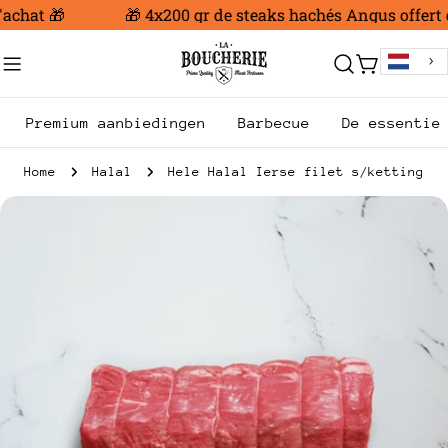
Ga
achat 🎁
🎁 4x200 gr de steaks hachés Angus offert d
naar
inhoud
Trolley
Premium aanbiedingen
Barbecue
De essentie
Home
Halal
Hele Halal Ierse filet s/ketting
Ga
naar
productinformatie
Open media 0 in modale modus