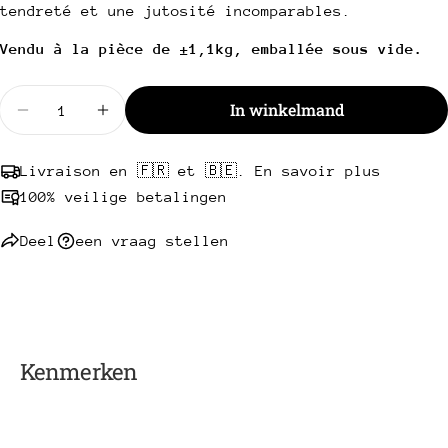
Kopie
tendreté et une jutosité incomparables.
Deel
Uw
Vendu à la pièce de ±1,1kg, emballée sous vide.
Deel
Delen
Pin
bericht
op
op
op
Facebook
X
Pinterest
Hoeveelheid
In winkelmand
Verminder de hoeveelheid voor de "Salangus" run
Verhoog de hoeveelheid voor Côte à l'os 
Velden met een * zijn verplicht.
Livraison en 🇫🇷 et 🇧🇪. En savoir plus
Stuur een vraag
100% veilige betalingen
Deel
een vraag stellen
Kenmerken