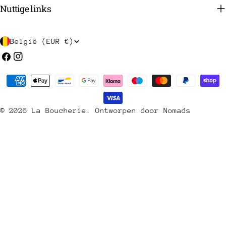
Nuttige links
L
België (EUR €)
a
Facebook
Instagram
n
Betaalmethoden
d
/
© 2026
La Boucherie
.
Ontworpen door Nomads
r
e
g
i
o