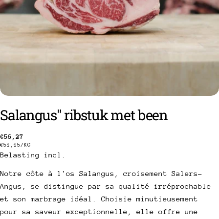
Salangus" ribstuk met been
een vraag stellen
Gebruikelijke
€56,27
PRIJS
PER
€51,15
/
KG
prijs
PER
Belasting incl.
Uw
EENHEID
naam
Notre côte à l'os Salangus, croisement Salers-
Uw
Angus, se distingue par sa qualité irréprochable
e-
et son marbrage idéal. Choisie minutieusement
mail
Deel dit product
Uw
pour sa saveur exceptionnelle, elle offre une
telefoon