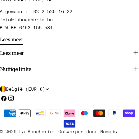
Algemeen : +32 2 526 16 22
info@laboucherie.be
BTW BE 0453 156 581
Lees meer
Lees meer
Nuttige links
L
België (EUR €)
a
Facebook
Instagram
n
Betaalmethoden
d
/
© 2026
La Boucherie
.
Ontworpen door Nomads