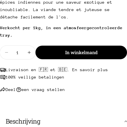
mail
Deel dit product
épices indiennes pour une saveur exotique et
Uw
inoubliable. La viande tendre et juteuse se
telefoon
Kopie
Deel
détache facilement de l'os.
Uw
Deel
Delen
Pin
bericht
Verkocht per 1kg, in een atmosfeergecontroleerde
op
op
op
tray.
Facebook
X
Pinterest
Velden met een * zijn verplicht.
Hoeveelheid
In winkelmand
Verminder hoeveelheid voor Gemarineerde kip dr
Verhoog de hoeveelheid voor Gemarinee
Stuur een vraag
Livraison en 🇫🇷 et 🇧🇪. En savoir plus
100% veilige betalingen
Deel
een vraag stellen
Beschrijving