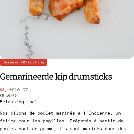
Bespaar
20%
korting
Gemarineerde kip drumsticks
€10,07
€8,10
Prix
Prix
een vraag stellen
PRIJS
PAR
€8,10
/
KG
PER
Belasting incl.
de
habituel
EENHEID
Uw
vente
naam
Nos pilons de poulet marinés à l'Indienne, un
délice pour les papilles. Préparés à partir de
Uw
poulet haut de gamme, ils sont marinés dans des
e-