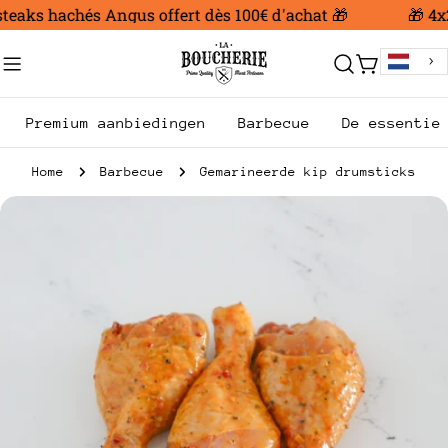
Ga
teaks hachés Angus offert dès 100€ d'achat 🎁
🎁 4x2
naar
inhoud
Trolley
Premium aanbiedingen
Barbecue
De essentie
Home
Barbecue
Gemarineerde kip drumsticks
Ga
naar
productinformatie
Open media 0 in modale modus