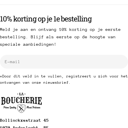
10% korting op je 1e bestelling
Meld je aan en ontvang 10% korting op je eerste
bestelling. Blijf als eerste op de hoogte van
speciale aanbiedingen!
E-
mail
*Door dit veld in te vullen, registreert u zich voor het
ontvangen van onze nieuwsbrief.
Bollinckxsstraat 45
1070 Anderlecht, BE