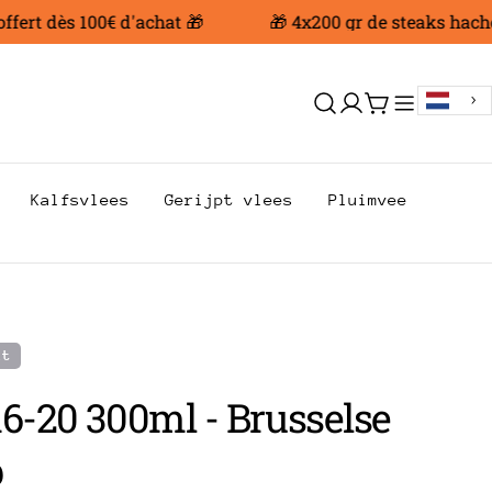
rt dès 100€ d'achat 🎁
🎁 4x200 gr de steaks hachés 
Aanmelden
Trolley
Kalfsvlees
Gerijpt vlees
Pluimvee
kt
16-20 300ml - Brusselse
p