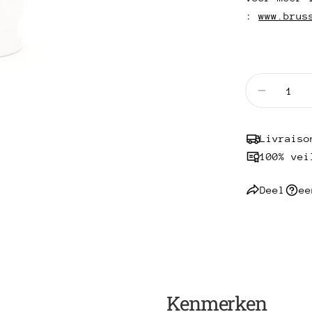
:
www.brus
Hoeveelhei
Verminde
Livraiso
100% vei
Deel
ee
Kenmerken