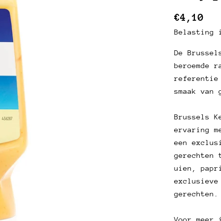
Gebruik
€4,10
prijs
Belasting 
De Brussel
beroemde r
referentie
smaak van 
Brussels K
ervaring m
een exclus
gerechten 
uien, papr
exclusieve
gerechten.
Voor meer 