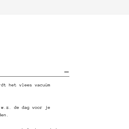
rdt het vlees vacuüm
.w.z. de dag voor je
den.