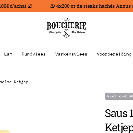
€ d'achat 🎁
🎁 4x200 gr de steaks hachés Angus offe
Lam
Rundvlees
Varkensvlees
Voorbereiding
selse Ketjep
Niet gedru
Saus 
Ketje