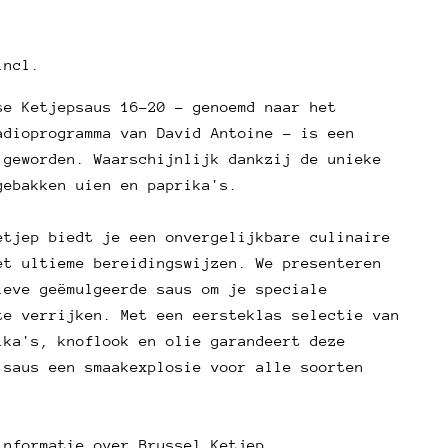
elijke
incl.
se Ketjepsaus 16-20 - genoemd naar het
een vraag stellen
adioprogramma van David Antoine - is een
 geworden. Waarschijnlijk dankzij de unieke
Uw
gebakken uien en paprika's.
naam
Uw
etjep biedt je een onvergelijkbare culinaire
e-
et ultieme bereidingswijzen. We presenteren
Deel dit product
mail
Uw
ieve geëmulgeerde saus om je speciale
telefoon
Kopie
te verrijken. Met een eersteklas selectie van
Deel
Uw
ika's, knoflook en olie garandeert deze
Deel
Delen
Pin
bericht
 saus een smaakexplosie voor alle soorten
op
op
op
Facebook
X
Pinterest
Velden met een * zijn verplicht.
informatie over Brussel Ketjep