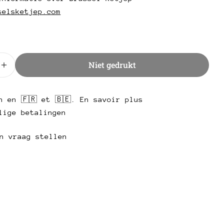
selsketjep.com
Stuur een vraag
d
Niet gedrukt
r hoeveelheid voor Saus 16-20 300ml - Brussel Ketje
Verhoog hoeveelheid voor Saus 16-20 300ml - Brusse
n en 🇫🇷 et 🇧🇪. En savoir plus
lige betalingen
n vraag stellen