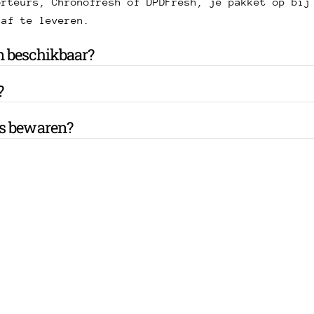
orteurs, Chronofresh of DPDFresh, je pakket op bij
 af te leveren.
n beschikbaar?
?
es bewaren?