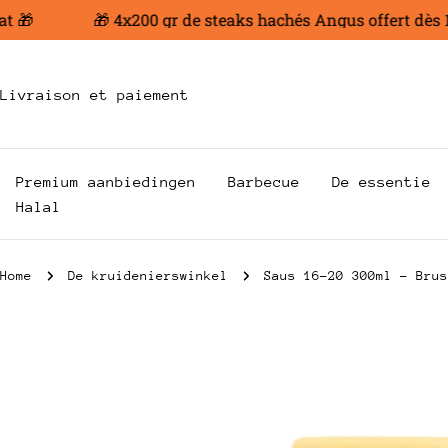
Ga
🎁
🎁 4x200 gr de steaks hachés Angus offert dès 100
naar
inhoud
Livraison et paiement
Premium aanbiedingen
Barbecue
De essentie
Halal
Home
De kruidenierswinkel
Saus 16-20 300ml - Brus
Ga
naar
productinformatie