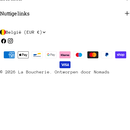
Nuttige links
L
België (EUR €)
a
Facebook
Instagram
n
Betaalmethoden
d
/
© 2026
La Boucherie
.
Ontworpen door Nomads
r
e
g
i
o