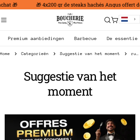
Ga
chat 🎁
🎁 4x200 gr de steaks hachés Angus offert dè
naar
inhoud
Trolley
Premium aanbiedingen
Barbecue
De essentie
Home
Categorieën
Suggestie van het moment
rubia gallega
C
Suggestie van het
o
moment
l
l
e