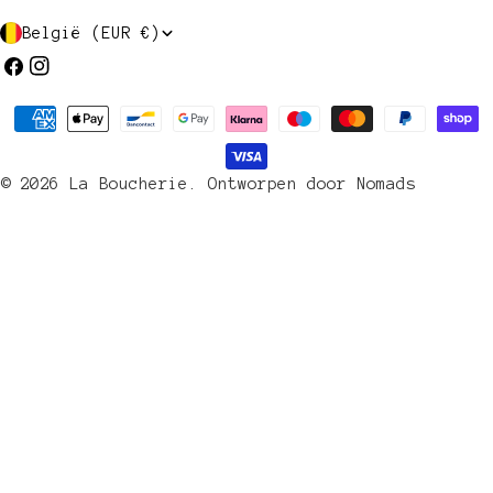
L
België (EUR €)
a
Facebook
Instagram
n
Betaalmethoden
d
/
© 2026
La Boucherie
.
Ontworpen door Nomads
r
e
g
i
o