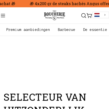
Ga
hat 🎁
🎁 4x200 gr de steaks hachés Angus offert d
naar
inhoud
Trolley
Premium aanbiedingen
Barbecue
De essentie
SELECTEUR VAN